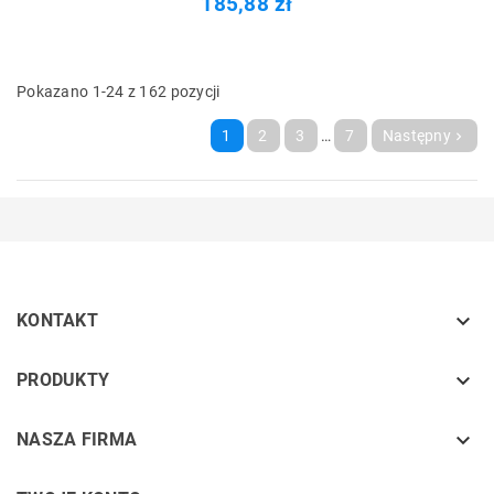
185,88 zł
Pokazano 1-24 z 162 pozycji
1
2
3
…
7
Następny


KONTAKT
keyboard_arrow_down
PRODUKTY
keyboard_arrow_down
NASZA FIRMA