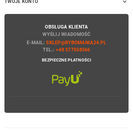

TWOJE KONTO
OBSŁUGA KLIENTA
WYŚLIJ WIADOMOŚĆ
E-MAIL:
SKLEP@RYBOMANIA24.PL
TEL.:
+48 577558566
BEZPIECZNE PŁATNOŚCI