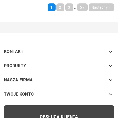
1
2
3
…
57
Następny


KONTAKT
keyboard_arrow_down
PRODUKTY
keyboard_arrow_down
NASZA FIRMA

TWOJE KONTO
OBSŁUGA KLIENTA