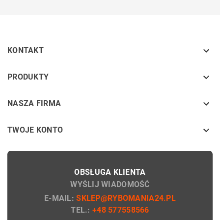

KONTAKT
keyboard_arrow_down
PRODUKTY
keyboard_arrow_down
NASZA FIRMA

TWOJE KONTO
OBSŁUGA KLIENTA
WYŚLIJ WIADOMOŚĆ
E-MAIL:
SKLEP@RYBOMANIA24.PL
TEL.:
+48 577558566