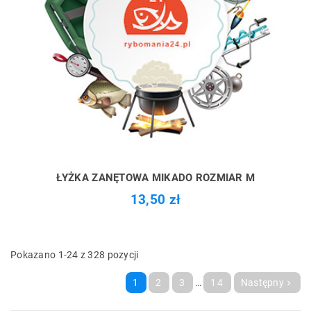
ŁYŻKA ZANĘTOWA MIKADO ROZMIAR M
13,50 zł
Pokazano 1-24 z 328 pozycji
1
2
3
…
14
Następny
