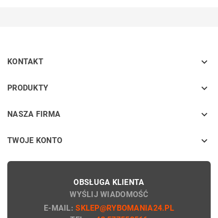

KONTAKT
keyboard_arrow_down
PRODUKTY
keyboard_arrow_down
NASZA FIRMA

TWOJE KONTO
OBSŁUGA KLIENTA
WYŚLIJ WIADOMOŚĆ
E-MAIL:
SKLEP@RYBOMANIA24.PL