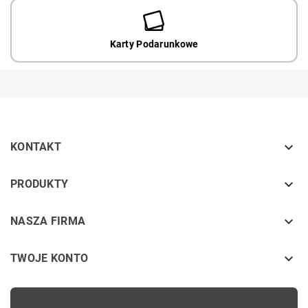
Karty Podarunkowe

KONTAKT
keyboard_arrow_down
PRODUKTY
keyboard_arrow_down
NASZA FIRMA

TWOJE KONTO