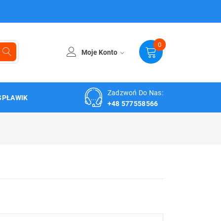
0
Moje Konto
Zadzwoń Do Nas:
SPŁAWIK
+48 577558566