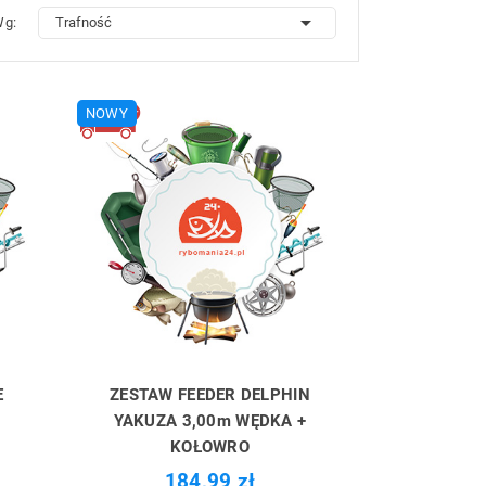

Wg:
Trafność
NOWY
E
ZESTAW FEEDER DELPHIN
YAKUZA 3,00m WĘDKA +
KOŁOWRO
184,99 zł