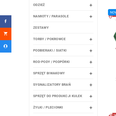
ODZIEŻ

NO
NAMIOTY / PARASOLE

ZESTAWY
TORBY / POKROWCE

PODBIERAKI / SIATKI

ROD-PODY / PODPÓRKI

SPRZĘT BIWAKOWY

SYGNALIZATORY BRAŃ

SPRZĘT DO PRODUKCJI KULEK

ŻYŁKI / PLECIONKI
