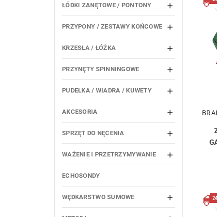
ŁÓDKI ZANĘTOWE / PONTONY

PRZYPONY / ZESTAWY KOŃCOWE

KRZESŁA / ŁÓŻKA

PRZYNĘTY SPINNINGOWE

PUDEŁKA / WIADRA / KUWETY

AKCESORIA

BRA
SPRZĘT DO NĘCENIA

G
WAŻENIE I PRZETRZYMYWANIE

ECHOSONDY
WĘDKARSTWO SUMOWE
