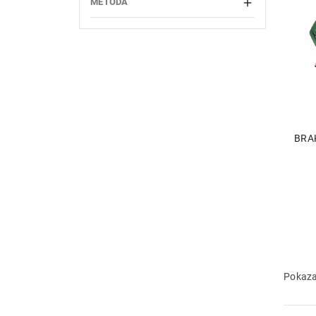
METODA

BRA
Pokaza