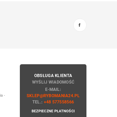
OBSŁUGA KLIENTA
WYŚLIJ WIADOMOŚĆ
E-MAIL:
a -
SKLEP@RYBOMANIA24.PL
TEL.:
+48 577558566
BEZPIECZNE PŁATNOŚCI