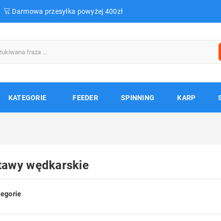
Darmowa przesyłka powyżej 400zł
KATEGORIE
FEEDER
SPINNING
KARP
tawy wędkarskie
egorie