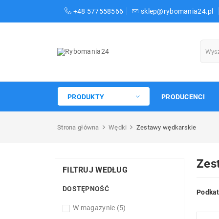
+48 577558566
sklep@rybomania24.pl
PRODUKTY
PRODUCENCI
Strona główna
Wędki
Zestawy wędkarskie
Zes
FILTRUJ WEDŁUG
DOSTĘPNOŚĆ
Podkat
W magazynie
(5)