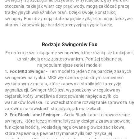
Swingery są szczególnie przydatne w sytuacjach, gdy warunki
otoczenia, takie jak wiatr czy prąd wody, mogą zakłócać pracę
tradycyjnych wskaźników brań. Dzięki swojej konstrukcji
swingery Fox utrzymują stałe napięcie żyłki, eliminując fałszywe
alarmy i zapewniając bardziej precyzyjną sygnalizację.
Rodzaje Swingerów Fox
Fox oferuje szeroką gamę swingerów, które różnią się funkcjami,
konstrukcją oraz zastosowaniem. Poniżej opisane są
najpopularniejsze serie i modele:
1. Fox MK3 Swinger -
Ten model to jeden z najbardziej znanych
swingerów na rynku. MK3 wyróżnia się solidnym ramieniem
wykonanym z metalu, które zapewnia stabilność i precyzję
sygnalizacji. Swinger MK3 jest wyposażony w regulowany
ciężarek, który umożliwia dostosowanie napięcia żyłki do
warunków łowiska. To wszechstronne rozwiązanie sprawdza się
zarówno na łowiskach stojących, jak i w rzekach.
2. Fox Black Label Swinger -
Seria Black Label to nowoczesne
swingery, które łączą minimalistyczny design z zaawansowaną
funkcjonalnością. Posiadają regulowane głowice zaciskowe,
które zapewniają pewne trzymanie żyłki bez ryzyka jej