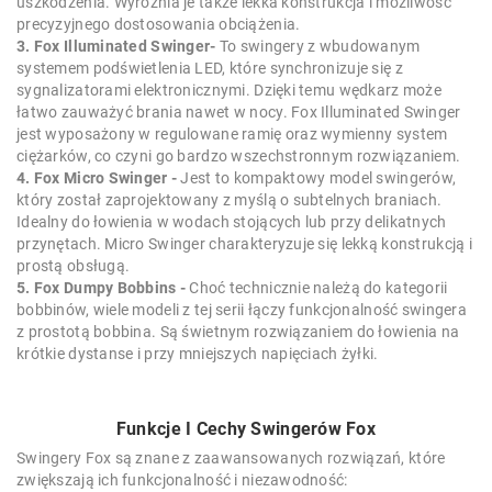
uszkodzenia. Wyróżnia je także lekka konstrukcja i możliwość
precyzyjnego dostosowania obciążenia.
3. Fox Illuminated Swinger-
To swingery z wbudowanym
systemem podświetlenia LED, które synchronizuje się z
sygnalizatorami elektronicznymi. Dzięki temu wędkarz może
łatwo zauważyć brania nawet w nocy. Fox Illuminated Swinger
jest wyposażony w regulowane ramię oraz wymienny system
ciężarków, co czyni go bardzo wszechstronnym rozwiązaniem.
4. Fox Micro Swinger -
Jest to kompaktowy model swingerów,
który został zaprojektowany z myślą o subtelnych braniach.
Idealny do łowienia w wodach stojących lub przy delikatnych
przynętach. Micro Swinger charakteryzuje się lekką konstrukcją i
prostą obsługą.
5. Fox Dumpy Bobbins -
Choć technicznie należą do kategorii
bobbinów, wiele modeli z tej serii łączy funkcjonalność swingera
z prostotą bobbina. Są świetnym rozwiązaniem do łowienia na
krótkie dystanse i przy mniejszych napięciach żyłki.
Funkcje I Cechy Swingerów Fox
Swingery Fox są znane z zaawansowanych rozwiązań, które
zwiększają ich funkcjonalność i niezawodność: