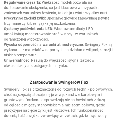
Regulowane ciężarki
: Większość modeli pozwala na
dostosowanie obciążenia, co jest kluczowe w przypadku
zmiennych warunków łowienia, takich jak wiatr czy silny nurt.
Precyzyjne zaciski żyłki
: Specjalne głowice zapewniają pewne
trzymanie żyłki bez ryzyka jej uszkodzenia.
Systemy podświetlenia LED
: Wbudowane diody LED
umożliwiają monitorowanie brań w nocy i w warunkach
ograniczonej widoczności.
Wysoka odporność na warunki atmosferyczne
: Swingery Fox są
wykonane z materiałów odpornych na działanie wilgoci, korozji i
niskich temperatur.
Uniwersalność
: Pasują do większości sygnalizatorów
elektronicznych dostępnych na rynku.
Zastosowanie Swingerów Fox
Swingery Fox są przeznaczone do różnych technik połowowych,
choć najczęściej stosuje się je w wędkarstwie karpiowym i
gruntowym. Doskonale sprawdzają się na łowiskach z dużą
odległością między stanowiskiem a miejscem połowu, gdzie
precyzyjne napięcie żyłki jest kluczowe. Ich funkcjonalność
docenią także wędkarze łowiący w rzekach, gdzie prąd wody