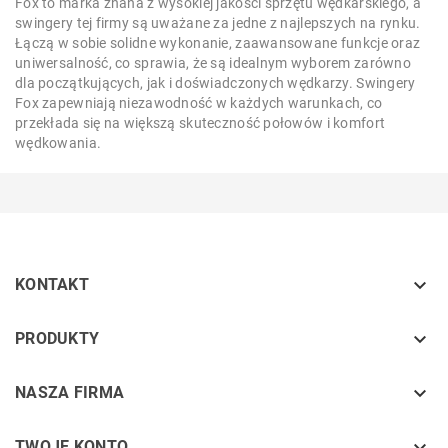
Fox to marka znana z wysokiej jakości sprzętu wędkarskiego, a
swingery tej firmy są uważane za jedne z najlepszych na rynku.
Łączą w sobie solidne wykonanie, zaawansowane funkcje oraz
uniwersalność, co sprawia, że są idealnym wyborem zarówno
dla początkujących, jak i doświadczonych wędkarzy. Swingery
Fox zapewniają niezawodność w każdych warunkach, co
przekłada się na większą skuteczność połowów i komfort
wędkowania.

KONTAKT
keyboard_arrow_down
PRODUKTY
keyboard_arrow_down
NASZA FIRMA
TWOJE KONTO