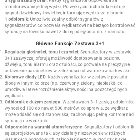
3 sygnalizatory brań
: Każdy sygnalizator odpowiada za
monitorowanie jednej wędki. Po wykryciu ruchu linki emituje
sygnał dźwiękowy i świetlny, informując wędkarza o braniu.
1 odbiornik
: Umożliwia zdalny odbiór sygnałów z
sygnalizatorów, co pozwala wędkarzowi na bieżąco kontrolować
sytuację na łowisku nawet z dużej odległości, np. z namiotu.
Główne Funkcje Zestawu 3+1
Regulacja głośności, tonu i czułości
: Sygnalizatory w zestawie
3+1 zazwyczaj oferują możliwość dostosowania poziomu
dźwięku, tonu alarmu oraz czułości, co pozwala na precyzyjne
ustawienie parametrów w zależności od warunków na łowisku.
Kolorowe diody LED
: Każdy sygnalizator w zestawie posiada
diodę w innym kolorze (np. czerwony, zielony, niebieski), co
umożliwia łatwe rozróżnienie aktywności na poszczególnych
wędkach.
Odbiornik o dużym zasięgu
: W zestawach 3+1 zasięg odbiornika
wynosi od 100 do nawet 500 metrów, co sprawia, że wędkarz
może oddalić się od stanowiska, zachowując pełną kontrolę nad
sytuacją na wędkach.
Odporność na warunki atmosferyczne
: Sygnalizatory i odbiornik
są zaprojektowane tak, aby działały niezawodnie w różnych
warunkach pogodowych, takich jak deszcz, wilgoć czy niskie