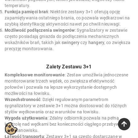
temperatury.
Funkcja pamięci brań
: Niektóre zestawy 3+1 oferują opcję
zapamiętywania ostatniego brania, co pozwala wędkarzowi na
szybką identyfikację aktywności nawet po chwili nieuwagi.
Możliwość podłączenia swingerów
: Sygnalizatory w zestawie
często posiadają gniazda do podłączenia mechanicznych
wskaźników brań, takich jak
swingery
czy
hangery
, co zwiększa
precyzję monitorowania.
Zalety Zestawu 3+1
Kompleksowe monitorowanie
: Zestaw umożliwia jednoczesne
monitorowanie trzech wędek, co zwiększa efektywność
połowów i pozwala na lepsze wykorzystanie dostępnych
możliwości na łowisku.
Wszechstronność
: Dzięki regulowanym parametrom
sygnalizatory w zestawie 3+1 można dostosować do różnych
stylów wędkowania oraz warunków na łowisku.
Wygoda użytkowania
: Zdalny odbiornik pozwala na pełną
kontrolę nad wędkami bez konieczności ciągłego przebywania
przy stanowisku.
Łatwość transportu
: Zestawy 3+1 są często dostarczane w