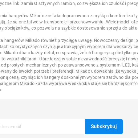
tyczne linki zamiast sztywnych ramion, co zwiększa ich czułość i prec
mia hangerów Mikado została dopracowana z myślą o komforcie uż
ją, że są one łatwe w transporcie i przechowywaniu. Wiele modeli ofer
y obciążników, co pozwala na szybkie dostosowanie sprzętu do akt
ka hangerów Mikado również przyciąga uwagę. Nowoczesny design, p
tach kolorystycznych czynią je atrakcyjnym wyborem dla wędkarzy ce
. Mikado dba o każdy detal, co sprawia, że ich hangery są nie tylko pr
 to wskaźniki brań, które łączą w sobie niezawodność, precyzję i no
, od prostych mechanicznych po zaawansowane z systemami LED, każ
wany do swoich potrzeb i preferencji. Mikado udowadnia, że wysoka j
ępną ceną, czyniąc ich hangery doskonałym wyborem zarówno dla poc
 hangerom Mikado każda wyprawa wędkarska staje się bardziej komfo
u.