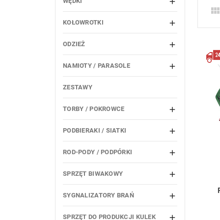
WĘDKI

KOŁOWROTKI

ODZIEŻ

NAMIOTY / PARASOLE

ZESTAWY
TORBY / POKROWCE

PODBIERAKI / SIATKI

ROD-PODY / PODPÓRKI

SPRZĘT BIWAKOWY

SYGNALIZATORY BRAŃ

SPRZĘT DO PRODUKCJI KULEK
