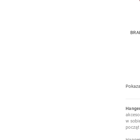
BRA
Pokaza
Hange
akceso
w sobi
począt
Hangery