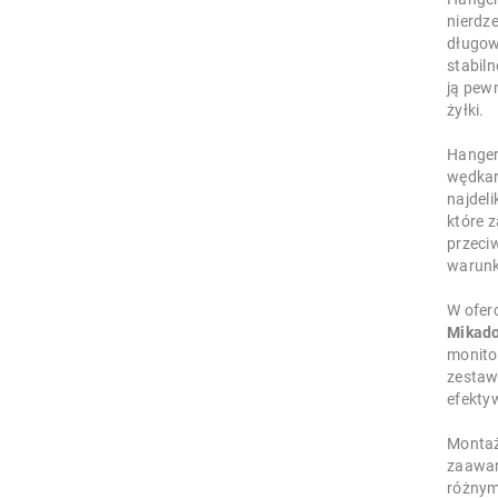
nierdz
długow
stabil
ją pewn
żyłki.
Hanger
wędkar
najdel
które 
przeci
warun
W ofer
Mikado
monito
zestaw
efekty
Montaż
zaawan
różnym