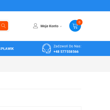
0
Moje Konto
Zadzwoń Do Nas:
SPŁAWIK
+48 577558566