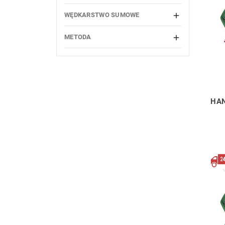
WĘDKARSTWO SUMOWE

METODA

HAN