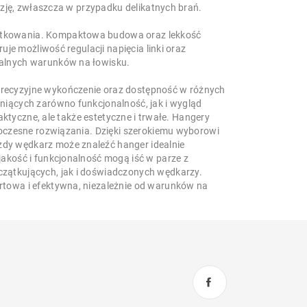
yzję, zwłaszcza w przypadku delikatnych brań.
ytkowania. Kompaktowa budowa oraz lekkość
uje możliwość regulacji napięcia linki oraz
ualnych warunków na łowisku.
recyzyjne wykończenie oraz dostępność w różnych
niących zarówno funkcjonalność, jak i wygląd
aktyczne, ale także estetyczne i trwałe. Hangery
woczesne rozwiązania. Dzięki szerokiemu wyborowi
dy wędkarz może znaleźć hanger idealnie
akość i funkcjonalność mogą iść w parze z
zątkujących, jak i doświadczonych wędkarzy.
rtowa i efektywna, niezależnie od warunków na