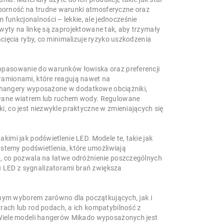
porność na trudne warunki atmosferyczne oraz
unkcjonalności – lekkie, ale jednocześnie
wyty na linkę są zaprojektowane tak, aby trzymały
cięcia ryby, co minimalizuje ryzyko uszkodzenia
opasowanie do warunków łowiska oraz preferencji
ramionami, które reagują nawet na
są hangery wyposażone w dodatkowe obciążniki,
owane wiatrem lub ruchem wody. Regulowane
, co jest niezwykle praktyczne w zmieniających się
imi jak podświetlenie LED. Modele te, takie jak
temy podświetlenia, które umożliwiają
h, co pozwala na łatwe odróżnienie poszczególnych
 LED z sygnalizatorami brań zwiększa
alnym wyborem zarówno dla początkujących, jak i
h lub rod podach, a ich kompatybilność z
 Wiele modeli hangerów Mikado wyposażonych jest