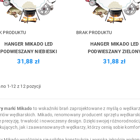
K PRODUKTU
BRAK PRODUKTU
HANGER MIKADO LED
HANGER MIKADO LED
PODWIESZANY NIEBIESKI
PODWIESZANY ZIELON
31,88 zł
31,88 zł
no 1-12 z 12 pozycji
ry
marki Mikado
to wskaźniki brań zaprojektowane z myślą o wędkar
riów wędkarskich. Mikado, renomowany producent sprzętu wędkarskie
e precyzję, trwałość i nowoczesny design. Dzięki swojej różnorodnoś
kujących, jak i zaawansowanych wędkarzy, którzy cenią sobie komfo
 Mikado wyróżniają się solidną konstrukcją i wysoką jakością wykonani