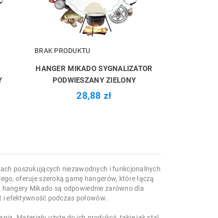
BRAK PRODUKTU
HANGER MIKADO SYGNALIZATOR
Y
PODWIESZANY ZIELONY
28,88 zł
zach poszukujących niezawodnych i funkcjonalnych
go, oferuje szeroką gamę hangerów, które łączą
ci, hangery Mikado są odpowiednie zarówno dla
rt i efektywność podczas połowów.
a. Materiały użyte do ich produkcji, takie jak stal