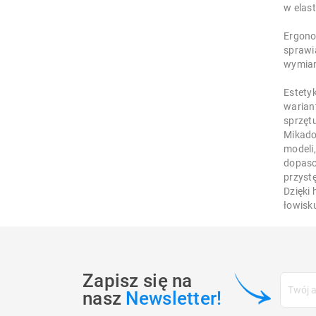
w elas
Ergono
sprawia
wymian
Estety
warian
sprzętu
Mikado
modeli
dopaso
przyst
Dzięki
łowisk
Zapisz się na
nasz
Newsletter!