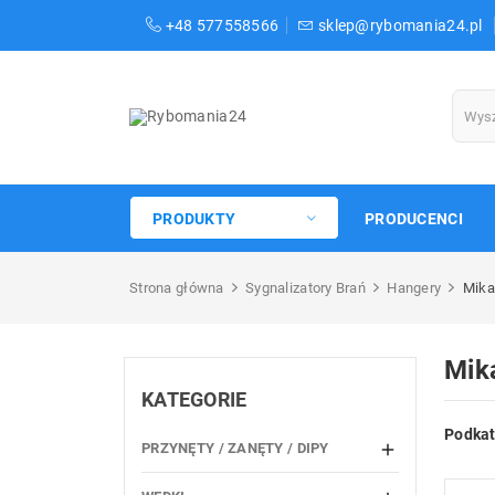
+48 577558566
sklep@rybomania24.pl
PRODUKTY
PRODUCENCI
Strona główna
Sygnalizatory Brań
Hangery
Mika
Mik
KATEGORIE
Podkat
PRZYNĘTY / ZANĘTY / DIPY
