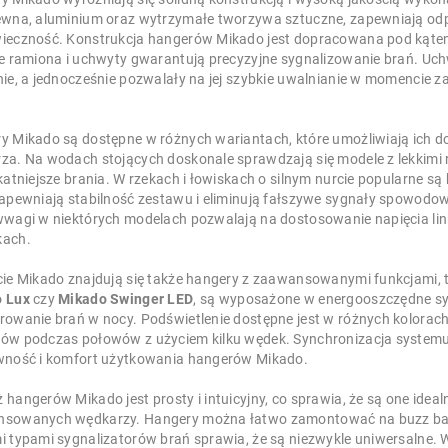
ewna, aluminium oraz wytrzymałe tworzywa sztuczne, zapewniają od
ieczność. Konstrukcja hangerów Mikado jest dopracowana pod kątem f
ne ramiona i uchwyty gwarantują precyzyjne sygnalizowanie brań. Uch
ie, a jednocześnie pozwalały na jej szybkie uwalnianie w momencie za
y Mikado są dostępne w różnych wariantach, które umożliwiają ich d
za. Na wodach stojących doskonale sprawdzają się modele z lekkimi 
ikatniejsze brania. W rzekach i łowiskach o silnym nurcie popularne 
zapewniają stabilność zestawu i eliminują fałszywe sygnały spowod
wwagi w niektórych modelach pozwalają na dostosowanie napięcia linki
kach.
cie Mikado znajdują się także hangery z zaawansowanymi funkcjami, tak
 Lux
czy
Mikado Swinger LED
, są wyposażone w energooszczędne sys
rowanie brań w nocy. Podświetlenie dostępne jest w różnych kolorac
ów podczas połowów z użyciem kilku wędek. Synchronizacja systemu
wność i komfort użytkowania hangerów Mikado.
 hangerów Mikado jest prosty i intuicyjny, co sprawia, że są one ide
sowanych wędkarzy. Hangery można łatwo zamontować na buzz barac
i typami sygnalizatorów brań sprawia, że są niezwykle uniwersalne.