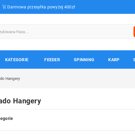
Darmowa przesyłka powyżej 400zł
KATEGORIE
FEEDER
SPINNING
KARP
do Hangery
ado Hangery
egorie