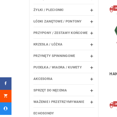
ŻYŁKI / PLECIONKI

ŁÓDKI ZANĘTOWE / PONTONY

PRZYPONY / ZESTAWY KOŃCOWE

KRZESŁA / ŁÓŻKA

PRZYNĘTY SPINNINGOWE

PUDEŁKA / WIADRA / KUWETY

HAN
AKCESORIA

SPRZĘT DO NĘCENIA

WAŻENIE I PRZETRZYMYWANIE

ECHOSONDY