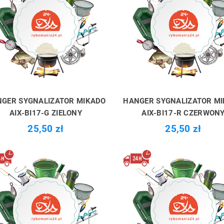
GER SYGNALIZATOR MIKADO
HANGER SYGNALIZATOR M
AIX-BI17-G ZIELONY
AIX-BI17-R CZERWON
25,50 zł
25,50 zł