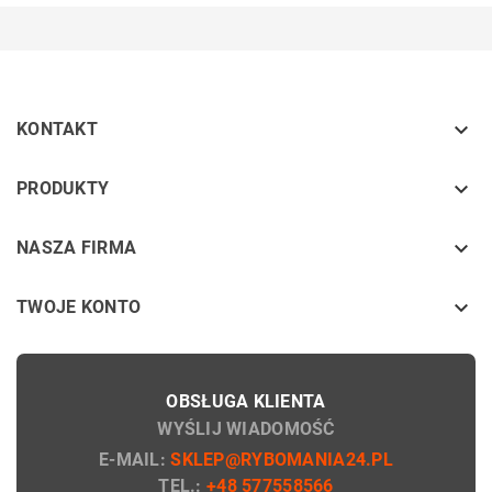

KONTAKT
keyboard_arrow_down
PRODUKTY
keyboard_arrow_down
NASZA FIRMA

TWOJE KONTO
OBSŁUGA KLIENTA
WYŚLIJ WIADOMOŚĆ
E-MAIL:
SKLEP@RYBOMANIA24.PL
TEL.:
+48 577558566