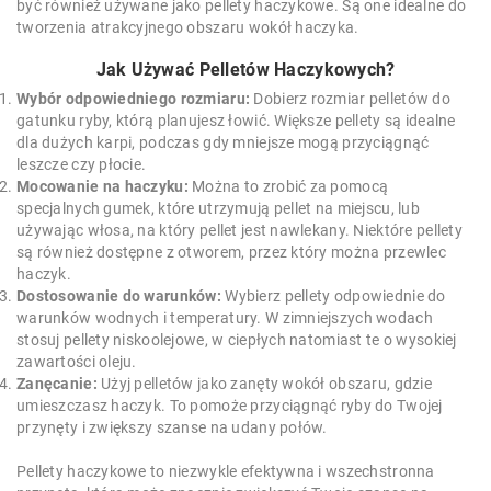
być również używane jako pellety haczykowe. Są one idealne do
tworzenia atrakcyjnego obszaru wokół haczyka.
Jak Używać Pelletów Haczykowych?
Wybór odpowiedniego rozmiaru:
Dobierz rozmiar pelletów do
gatunku ryby, którą planujesz łowić. Większe pellety są idealne
dla dużych karpi, podczas gdy mniejsze mogą przyciągnąć
leszcze czy płocie.
Mocowanie na haczyku:
Można to zrobić za pomocą
specjalnych gumek, które utrzymują pellet na miejscu, lub
używając włosa, na który pellet jest nawlekany. Niektóre pellety
są również dostępne z otworem, przez który można przewlec
haczyk.
Dostosowanie do warunków:
Wybierz pellety odpowiednie do
warunków wodnych i temperatury. W zimniejszych wodach
stosuj pellety niskoolejowe, w ciepłych natomiast te o wysokiej
zawartości oleju.
Zanęcanie:
Użyj pelletów jako zanęty wokół obszaru, gdzie
umieszczasz haczyk. To pomoże przyciągnąć ryby do Twojej
przynęty i zwiększy szanse na udany połów.
Pellety haczykowe to niezwykle efektywna i wszechstronna