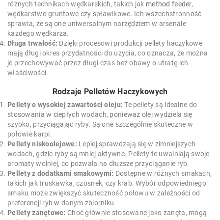
różnych technikach wędkarskich, takich jak
method feeder
,
wędkarstwo gruntowe czy spławikowe. Ich wszechstronność
sprawia, że są one uniwersalnym narzędziem w arsenale
każdego wędkarza.
Długa trwałość:
Dzięki procesowi produkcji pellety haczykowe
mają długi okres przydatności do użycia, co oznacza, że można
je przechowywać przez długi czas bez obawy o utratę ich
właściwości.
Rodzaje Pelletów Haczykowych
Pellety o wysokiej zawartości oleju:
Te pellety są idealne do
stosowania w ciepłych wodach, ponieważ olej wydziela się
szybko, przyciągając ryby. Są one szczególnie skuteczne w
połowie karpi.
Pellety niskoolejowe:
Lepiej sprawdzają się w zimniejszych
wodach, gdzie ryby są mniej aktywne. Pellety te uwalniają swoje
aromaty wolniej, co pozwala na dłuższe przyciąganie ryb.
Pellety z dodatkami smakowymi:
Dostępne w różnych smakach,
takich jak truskawka, czosnek, czy krab. Wybór odpowiedniego
smaku może zwiększyć skuteczność połowu w zależności od
preferencji ryb w danym zbiorniku.
Pellety zanętowe:
Choć głównie stosowane jako zanęta, mogą