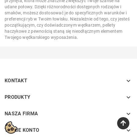
przynęta, która może znacznie zwiększyć Twoje szanse na
udane połowy. Dzięki różnorodności dostępnych rodzajów i
smaków, możesz dostosować je do specyficznych warunków i
preferencji ryb w Twoim łowisku. Niezależnie od tego, czy jesteś
początkującym, czy doświadczonym wędkarzem, pellety
haczykowe z pewnością staną się nieodłącznym elementem
Twojego wędkarskiego wyposażenia.

KONTAKT
keyboard_arrow_down
PRODUKTY
keyboard_arrow_down
NASZA FIRMA

TWOJE KONTO