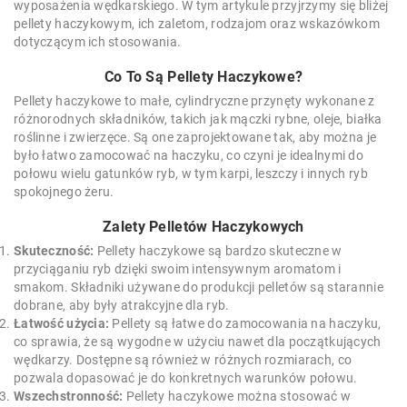
wyposażenia wędkarskiego. W tym artykule przyjrzymy się bliżej
pellety haczykowym, ich zaletom, rodzajom oraz wskazówkom
dotyczącym ich stosowania.
Co To Są Pellety Haczykowe?
Pellety haczykowe to małe, cylindryczne przynęty wykonane z
różnorodnych składników, takich jak mączki rybne, oleje, białka
roślinne i zwierzęce. Są one zaprojektowane tak, aby można je
było łatwo zamocować na haczyku, co czyni je idealnymi do
połowu wielu gatunków ryb, w tym karpi, leszczy i innych ryb
spokojnego żeru.
Zalety Pelletów Haczykowych
Skuteczność:
Pellety haczykowe są bardzo skuteczne w
przyciąganiu ryb dzięki swoim intensywnym aromatom i
smakom. Składniki używane do produkcji pelletów są starannie
dobrane, aby były atrakcyjne dla ryb.
Łatwość użycia:
Pellety są łatwe do zamocowania na haczyku,
co sprawia, że są wygodne w użyciu nawet dla początkujących
wędkarzy. Dostępne są również w różnych rozmiarach, co
pozwala dopasować je do konkretnych warunków połowu.
Wszechstronność:
Pellety haczykowe można stosować w