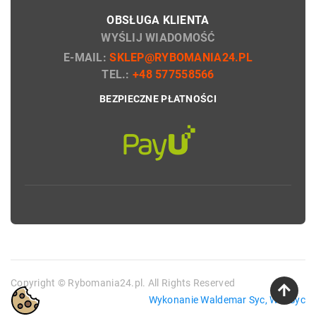
OBSŁUGA KLIENTA
WYŚLIJ WIADOMOŚĆ
E-MAIL:
SKLEP@RYBOMANIA24.PL
TEL.:
+48 577558566
BEZPIECZNE PŁATNOŚCI
Copyright © Rybomania24.pl. All Rights Reserved
Wykonanie Waldemar Syc, WebSyc