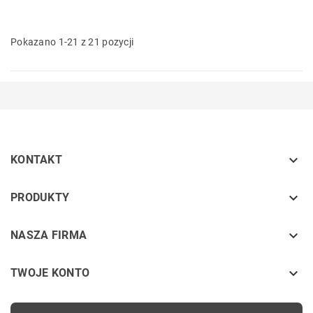
Pokazano 1-21 z 21 pozycji

KONTAKT
keyboard_arrow_down
PRODUKTY
keyboard_arrow_down
NASZA FIRMA

TWOJE KONTO