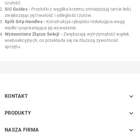
czułość.
SiC Guides -
Przelotki z węglika krzemu zmniejszają tarcie linki,
zwiększając jej trwałość i odległość rzutów.
Split Grip Handles -
Konstrukcja rękojeści redukująca wagę
wędki i poprawiająca jej wyważenie.
Wzmocnione Złącza Sekcji -
Zwiększają wytrzymałość wędek
wielosekcyjnych, co przekłada się na dłuższą żywotność
sprzętu.

KONTAKT
keyboard_arrow_down
PRODUKTY
keyboard_arrow_down
NASZA FIRMA