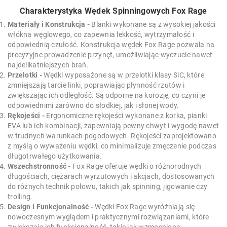
Charakterystyka Wędek Spinningowych Fox Rage
Materiały i Konstrukcja -
Blanki wykonane są z wysokiej jakości
włókna węglowego, co zapewnia lekkość, wytrzymałość i
odpowiednią czułość. Konstrukcja wędek Fox Rage pozwala na
precyzyjne prowadzenie przynęt, umożliwiając wyczucie nawet
najdelikatniejszych brań.
Przelotki -
Wędki wyposażone są w przelotki klasy SiC, które
zmniejszają tarcie linki, poprawiając płynność rzutów i
zwiększając ich odległość. Są odporne na korozję, co czyni je
odpowiednimi zarówno do słodkiej, jak i słonej wody.
Rękojeści -
Ergonomiczne rękojeści wykonane z korka, pianki
EVA lub ich kombinacji, zapewniają pewny chwyt i wygodę nawet
w trudnych warunkach pogodowych. Rękojeści zaprojektowano
z myślą o wyważeniu wędki, co minimalizuje zmęczenie podczas
długotrwałego użytkowania.
Wszechstronność -
Fox Rage oferuje wędki o różnorodnych
długościach, ciężarach wyrzutowych i akcjach, dostosowanych
do różnych technik połowu, takich jak spinning, jigowanie czy
trolling.
Design i Funkcjonalność -
Wędki Fox Rage wyróżniają się
nowoczesnym wyglądem i praktycznymi rozwiązaniami, które