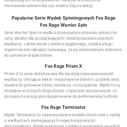
zwiększają ich funkcjonalność, takie jak wzmocnione
mocowanie kołowrotka czy solidne złącza sekcji.
Popularne Serie Wędek Spinningowych Fox Rage
Fox Rage Warrior Spin
Seria Warrior Spin to wędki o doskonałym stosunku jakości do
ceny, idealne dla początkujących i średniozaawansowanych
wędkarzy. Lekkie blanki z włókna węglowego, szybka akcja i
ergonomiczne rękojeści sprawiają, że są uniwersalnym wyborem
do połowów drapieżników.
Fox Rage Prism X
Prism X to seria dedykowana dla bardziej zaawansowanych
wędkarzy, oferująca lekkie i responsywne blanki o szybkiej akcji.
Idealne do połowów okoni, sandaczy i szczupaków. Wędki te są
dostępne w różnych długościach i ciężarach wyrzutowych, co
pozwala na precyzyjne dopasowanie do preferowanej techniki.
Fox Rage Terminator
Wędki Terminator to zaawansowane modele stworzone z myślą
o wędkarzach wymagających najwyższej precyzji i
wytrzymałości. Blanki wykonane z włókna węglowego wysokiej