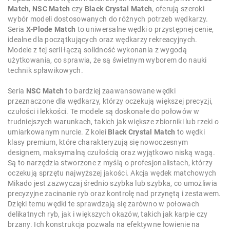
Match
,
NSC Match
czy
Black Crystal Match
, oferują szeroki
wybór modeli dostosowanych do różnych potrzeb wędkarzy.
Seria
X-Plode Match
to uniwersalne wędki o przystępnej cenie,
idealne dla początkujących oraz wędkarzy rekreacyjnych.
Modele z tej serii łączą solidność wykonania z wygodą
użytkowania, co sprawia, że są świetnym wyborem do nauki
technik spławikowych.
Seria
NSC Match
to bardziej zaawansowane wędki
przeznaczone dla wędkarzy, którzy oczekują większej precyzji,
czułości i lekkości. Te modele są doskonałe do połowów w
trudniejszych warunkach, takich jak większe zbiorniki lub rzeki o
umiarkowanym nurcie. Z kolei
Black Crystal Match
to wędki
klasy premium, które charakteryzują się nowoczesnym
designem, maksymalną czułością oraz wyjątkowo niską wagą.
Są to narzędzia stworzone z myślą o profesjonalistach, którzy
oczekują sprzętu najwyższej jakości. Akcja wędek matchowych
Mikado jest zazwyczaj średnio szybka lub szybka, co umożliwia
precyzyjne zacinanie ryb oraz kontrolę nad przynętą i zestawem.
Dzięki temu wędki te sprawdzają się zarówno w połowach
delikatnych ryb, jak i większych okazów, takich jak karpie czy
brzany. Ich konstrukcja pozwala na efektywne łowienie na