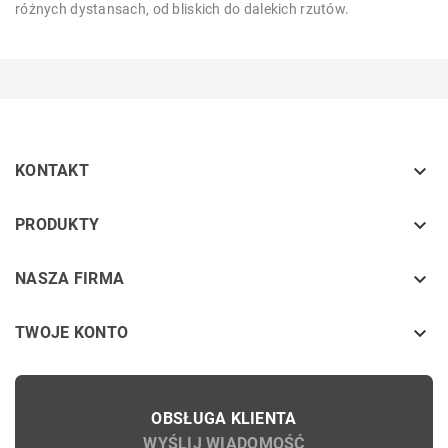
różnych dystansach, od bliskich do dalekich rzutów.

KONTAKT
keyboard_arrow_down
PRODUKTY
keyboard_arrow_down
NASZA FIRMA

TWOJE KONTO
OBSŁUGA KLIENTA
WYŚLIJ WIADOMOŚĆ