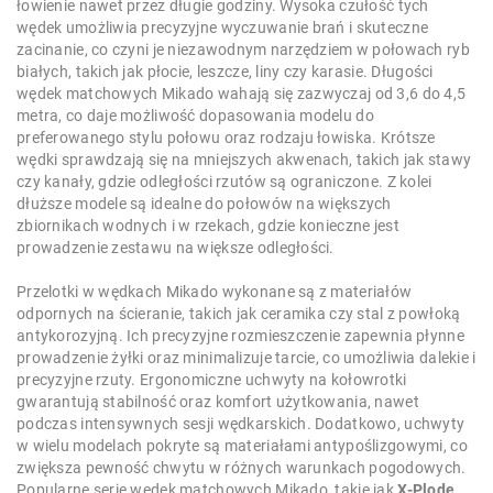
łowienie nawet przez długie godziny. Wysoka czułość tych
wędek umożliwia precyzyjne wyczuwanie brań i skuteczne
zacinanie, co czyni je niezawodnym narzędziem w połowach ryb
białych, takich jak płocie, leszcze, liny czy karasie. Długości
wędek matchowych Mikado wahają się zazwyczaj od 3,6 do 4,5
metra, co daje możliwość dopasowania modelu do
preferowanego stylu połowu oraz rodzaju łowiska. Krótsze
wędki sprawdzają się na mniejszych akwenach, takich jak stawy
czy kanały, gdzie odległości rzutów są ograniczone. Z kolei
dłuższe modele są idealne do połowów na większych
zbiornikach wodnych i w rzekach, gdzie konieczne jest
prowadzenie zestawu na większe odległości.
Przelotki w wędkach Mikado wykonane są z materiałów
odpornych na ścieranie, takich jak ceramika czy stal z powłoką
antykorozyjną. Ich precyzyjne rozmieszczenie zapewnia płynne
prowadzenie żyłki oraz minimalizuje tarcie, co umożliwia dalekie i
precyzyjne rzuty. Ergonomiczne uchwyty na kołowrotki
gwarantują stabilność oraz komfort użytkowania, nawet
podczas intensywnych sesji wędkarskich. Dodatkowo, uchwyty
w wielu modelach pokryte są materiałami antypoślizgowymi, co
zwiększa pewność chwytu w różnych warunkach pogodowych.
Popularne serie wędek matchowych Mikado, takie jak
X-Plode