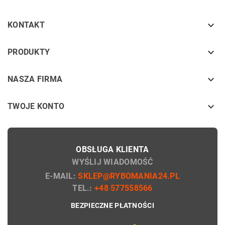

KONTAKT
keyboard_arrow_down
PRODUKTY
keyboard_arrow_down
NASZA FIRMA

TWOJE KONTO
OBSŁUGA KLIENTA
WYŚLIJ WIADOMOŚĆ
E-MAIL:
SKLEP@RYBOMANIA24.PL
TEL.:
+48 577558566
BEZPIECZNE PŁATNOŚCI