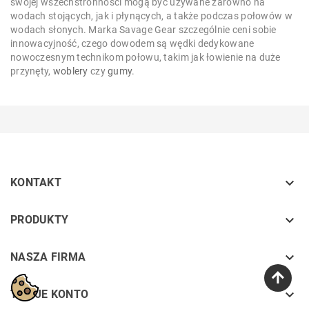
swojej wszechstronności mogą być używane zarówno na
wodach stojących, jak i płynących, a także podczas połowów w
wodach słonych. Marka Savage Gear szczególnie ceni sobie
innowacyjność, czego dowodem są wędki dedykowane
nowoczesnym technikom połowu, takim jak łowienie na duże
przynęty,
woblery
czy
gumy
.

KONTAKT
keyboard_arrow_down
PRODUKTY
keyboard_arrow_down
NASZA FIRMA

TWOJE KONTO