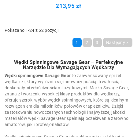
213,95 zł
Pokazano 1-24 z 62 pozycji
1
2
3
Następny

Wędki Spinningowe Savage Gear – Perfekcyjne
Narzędzie Dla Wymagających Wędkarzy
Wędki spinningowe
Savage Gear
to zaawansowany sprzęt
wędkarski, który wyróżnia się innowacyjnością, trwałością i
doskonałymi właściwościami użytkowymi. Marka Savage Gear,
znana z tworzenia wysokiej klasy produktów dla wędkarzy,
oferuje szeroki wybór wędek spinningowych, które są idealnym
rozwiązaniem dla miłośników połowów drapieżników. Dzięki
zastosowaniu nowoczesnych technologii i najwyższej jakości
materiałów wędki Savage Gear spełniają oczekiwania zarówno
amatorów, jak i profesjonalistów.
Wędki spinningowe Savage Gear charakteryzują się lekkimi, a