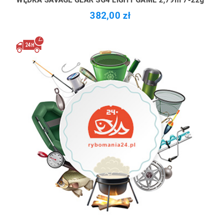
WĘDKA SAVAGE GEAR SG4 LIGHT GAME 2,79m 7-22g
382,00 zł