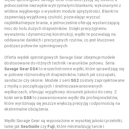
jednocześnie niezwykle wytrzymałymi blankami, wykonanymi z
włókna węglowego o wysokim module sprężystości. Blanki te
zapewniają wyjątkową czułość, pozwalając wyczuć
najdelikatniejsze brania, a jednocześnie oferują wystarczającą
moc do holu dużych drapieżników. Dzięki precyzyjnemu
wyważeniu i dynamicznej konstrukcji, wędki te pozwalają na
oddawanie dalekich i precyzyjnych rzutów, co jest kluczowe
podczas połowów spinningowych.
Oferta wędek spinningowych Savage Gear obejmuje modele
dostosowane do różnych technik i warunków połowu. Seria
Savage Gear SG4
to wszechstronne wędki, które sprawdzają się
w połowie różnorodnych drapieżników, takich jak szczupaki,
sandacze czy okonie. Modele z serii
SG2
zostały zaprojektowane
z myślą o początkujących i średniozaawansowanych
wędkarzach, oferując wyjątkowy stosunek jakości do ceny. Z
kolei seria
SG8
to zaawansowane wędki dla profesjonalistów,
które wyróżniają się jeszcze większą precyzją i odpornością na
ekstremalne obciążenia.
Wędki Savage Gear są wyposażone w wysokiej jakości przelotki,
takie jak
SeaGuide
czy
Fuji
, które minimalizują tarcie i