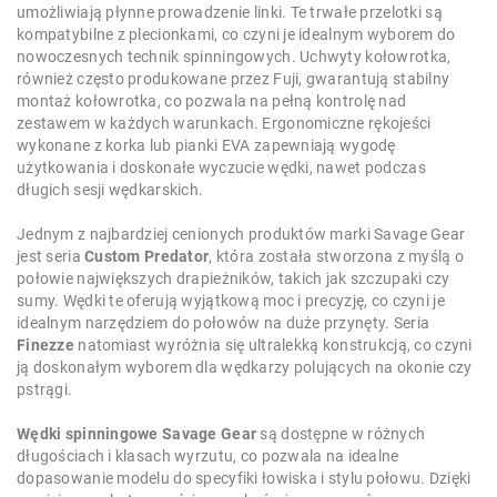
umożliwiają płynne prowadzenie linki. Te trwałe przelotki są
kompatybilne z plecionkami, co czyni je idealnym wyborem do
nowoczesnych technik spinningowych. Uchwyty kołowrotka,
również często produkowane przez Fuji, gwarantują stabilny
montaż kołowrotka, co pozwala na pełną kontrolę nad
zestawem w każdych warunkach. Ergonomiczne rękojeści
wykonane z korka lub pianki EVA zapewniają wygodę
użytkowania i doskonałe wyczucie wędki, nawet podczas
długich sesji wędkarskich.
Jednym z najbardziej cenionych produktów marki Savage Gear
jest seria
Custom Predator
, która została stworzona z myślą o
połowie największych drapieżników, takich jak szczupaki czy
sumy. Wędki te oferują wyjątkową moc i precyzję, co czyni je
idealnym narzędziem do połowów na duże przynęty. Seria
Finezze
natomiast wyróżnia się ultralekką konstrukcją, co czyni
ją doskonałym wyborem dla wędkarzy polujących na okonie czy
pstrągi.
Wędki spinningowe Savage Gear
są dostępne w różnych
długościach i klasach wyrzutu, co pozwala na idealne
dopasowanie modelu do specyfiki łowiska i stylu połowu. Dzięki