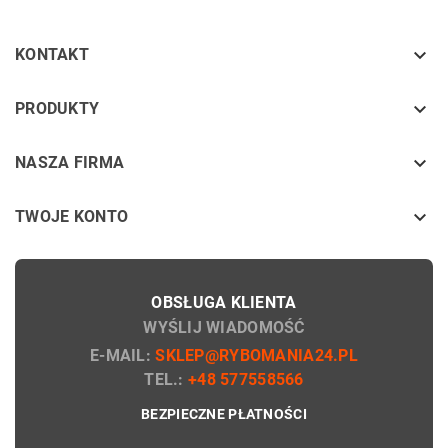

KONTAKT
keyboard_arrow_down
PRODUKTY
keyboard_arrow_down
NASZA FIRMA

TWOJE KONTO
OBSŁUGA KLIENTA
WYŚLIJ WIADOMOŚĆ
E-MAIL:
SKLEP@RYBOMANIA24.PL
TEL.:
+48 577558566
BEZPIECZNE PŁATNOŚCI