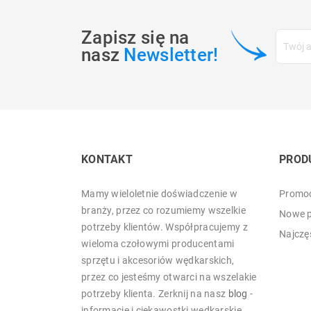
Zapisz się na
nasz
Newsletter!
KONTAKT
PROD
Mamy wieloletnie doświadczenie w
Promoc
branży, przez co rozumiemy wszelkie
Nowe p
potrzeby klientów. Współpracujemy z
Najczę
wieloma czołowymi producentami
sprzętu i akcesoriów wędkarskich,
przez co jesteśmy otwarci na wszelakie
potrzeby klienta. Zerknij na nasz
blog
-
informacje i ciekawostki wędkarskie.