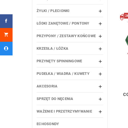
ŻYŁKI / PLECIONKI

ŁÓDKI ZANĘTOWE / PONTONY

PRZYPONY / ZESTAWY KOŃCOWE

KRZESŁA / ŁÓŻKA

PRZYNĘTY SPINNINGOWE

PUDEŁKA / WIADRA / KUWETY

AKCESORIA

C
SPRZĘT DO NĘCENIA

WAŻENIE I PRZETRZYMYWANIE

ECHOSONDY