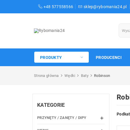
+48 577558566
sklep@rybomania24.pl
PRODUKTY
PRODUCENCI
Strona główna
Wędki
Baty
Robinson
Rob
KATEGORIE
Podkat
PRZYNĘTY / ZANĘTY / DIPY
