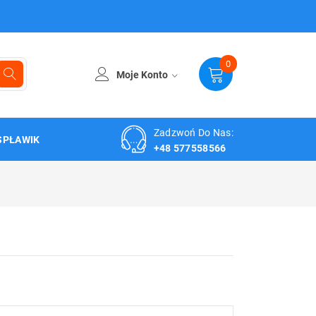
0
Moje Konto
Zadzwoń Do Nas:
SPŁAWIK
+48 577558566