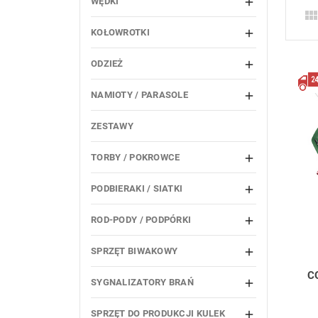
WĘDKI

KOŁOWROTKI

ODZIEŻ

NAMIOTY / PARASOLE

ZESTAWY
TORBY / POKROWCE

PODBIERAKI / SIATKI

ROD-PODY / PODPÓRKI

SPRZĘT BIWAKOWY

C
SYGNALIZATORY BRAŃ

SPRZĘT DO PRODUKCJI KULEK
