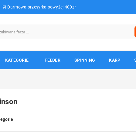
Darmowa przesyłka powyżej 400zł
KATEGORIE
FEEDER
SPINNING
KARP
inson
egorie