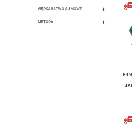
WĘDKARSTWO SUMOWE

METODA

BRA
BA