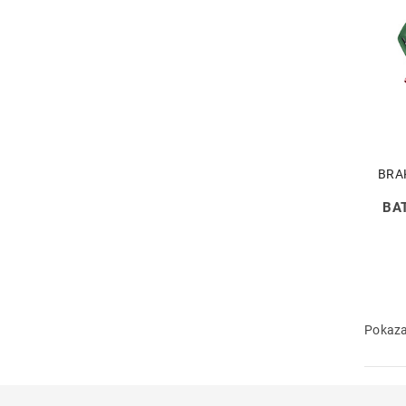
BRA
BA
Pokaza