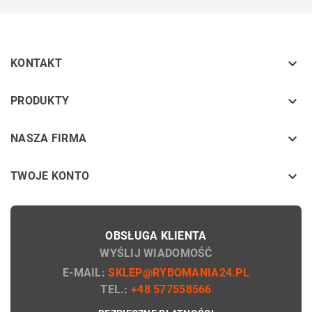

KONTAKT
keyboard_arrow_down
PRODUKTY
keyboard_arrow_down
NASZA FIRMA

TWOJE KONTO
OBSŁUGA KLIENTA
WYŚLIJ WIADOMOŚĆ
E-MAIL:
SKLEP@RYBOMANIA24.PL
TEL.:
+48 577558566