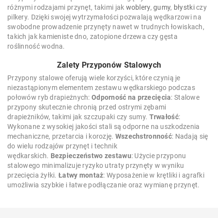
różnymi rodzajami przynęt, takimi jak
woblery
,
gumy
,
błystki
czy
pilkery. Dzięki swojej wytrzymałości pozwalają wędkarzowi na
swobodne prowadzenie przynęty nawet w trudnych łowiskach,
takich jak kamieniste dno, zatopione drzewa czy gęsta
roślinność wodna.
Zalety Przyponów Stalowych
Przypony stalowe oferują wiele korzyści, które czynią je
niezastąpionym elementem zestawu wędkarskiego podczas
połowów ryb drapieżnych:
Odporność na przecięcia
: Stalowe
przypony skutecznie chronią przed ostrymi zębami
drapieżników, takimi jak szczupaki czy sumy.
Trwałość
:
Wykonane z wysokiej jakości stali są odporne na uszkodzenia
mechaniczne, przetarcia i korozję.
Wszechstronność
: Nadają się
do wielu rodzajów przynęt i technik
wędkarskich.
Bezpieczeństwo zestawu
: Użycie przyponu
stalowego minimalizuje ryzyko utraty przynęty w wyniku
przecięcia żyłki.
Łatwy montaż
: Wyposażenie w krętliki i agrafki
umożliwia szybkie i łatwe podłączanie oraz wymianę przynęt.