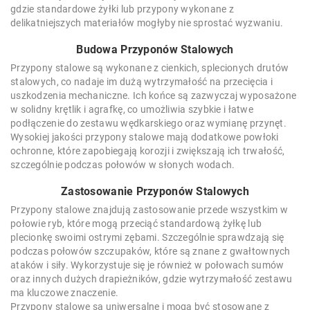
gdzie standardowe żyłki lub przypony wykonane z
delikatniejszych materiałów mogłyby nie sprostać wyzwaniu.
Budowa Przyponów Stalowych
Przypony stalowe są wykonane z cienkich, splecionych drutów
stalowych, co nadaje im dużą wytrzymałość na przecięcia i
uszkodzenia mechaniczne. Ich końce są zazwyczaj wyposażone
w solidny krętlik i agrafkę, co umożliwia szybkie i łatwe
podłączenie do zestawu wędkarskiego oraz wymianę przynęt.
Wysokiej jakości przypony stalowe mają dodatkowe powłoki
ochronne, które zapobiegają korozji i zwiększają ich trwałość,
szczególnie podczas połowów w słonych wodach.
Zastosowanie Przyponów Stalowych
Przypony stalowe znajdują zastosowanie przede wszystkim w
połowie ryb, które mogą przeciąć standardową żyłkę lub
plecionkę swoimi ostrymi zębami. Szczególnie sprawdzają się
podczas połowów szczupaków, które są znane z gwałtownych
ataków i siły. Wykorzystuje się je również w połowach sumów
oraz innych dużych drapieżników, gdzie wytrzymałość zestawu
ma kluczowe znaczenie.
Przypony stalowe są uniwersalne i mogą być stosowane z