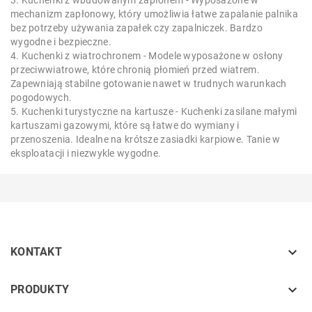
3. Kuchenki z wbudowanym zapłonem - Wyposażone w
mechanizm zapłonowy, który umożliwia łatwe zapalanie palnika
bez potrzeby używania zapałek czy zapalniczek. Bardzo
wygodne i bezpieczne.
4. Kuchenki z wiatrochronem - Modele wyposażone w osłony
przeciwwiatrowe, które chronią płomień przed wiatrem.
Zapewniają stabilne gotowanie nawet w trudnych warunkach
pogodowych.
5. Kuchenki turystyczne na kartusze - Kuchenki zasilane małymi
kartuszami gazowymi, które są łatwe do wymiany i
przenoszenia. Idealne na krótsze zasiadki karpiowe. Tanie w
eksploatacji i niezwykle wygodne.

KONTAKT
keyboard_arrow_down
PRODUKTY