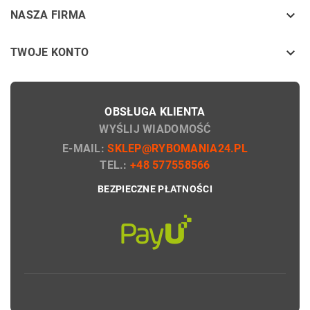
keyboard_arrow_down
NASZA FIRMA

TWOJE KONTO
OBSŁUGA KLIENTA
WYŚLIJ WIADOMOŚĆ
E-MAIL:
SKLEP@RYBOMANIA24.PL
TEL.:
+48 577558566
BEZPIECZNE PŁATNOŚCI