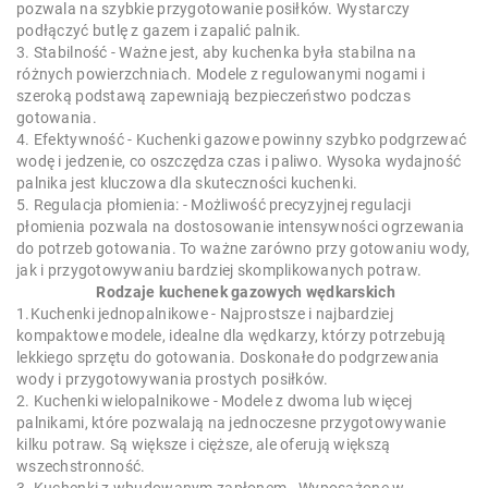
pozwala na szybkie przygotowanie posiłków. Wystarczy
podłączyć butlę z gazem i zapalić palnik.
3. Stabilność - Ważne jest, aby kuchenka była stabilna na
różnych powierzchniach. Modele z regulowanymi nogami i
szeroką podstawą zapewniają bezpieczeństwo podczas
gotowania.
4. Efektywność - Kuchenki gazowe powinny szybko podgrzewać
wodę i jedzenie, co oszczędza czas i paliwo. Wysoka wydajność
palnika jest kluczowa dla skuteczności kuchenki.
5. Regulacja płomienia: - Możliwość precyzyjnej regulacji
płomienia pozwala na dostosowanie intensywności ogrzewania
do potrzeb gotowania. To ważne zarówno przy gotowaniu wody,
jak i przygotowywaniu bardziej skomplikowanych potraw.
Rodzaje kuchenek gazowych wędkarskich
1.Kuchenki jednopalnikowe - Najprostsze i najbardziej
kompaktowe modele, idealne dla wędkarzy, którzy potrzebują
lekkiego sprzętu do gotowania. Doskonałe do podgrzewania
wody i przygotowywania prostych posiłków.
2. Kuchenki wielopalnikowe - Modele z dwoma lub więcej
palnikami, które pozwalają na jednoczesne przygotowywanie
kilku potraw. Są większe i cięższe, ale oferują większą
wszechstronność.