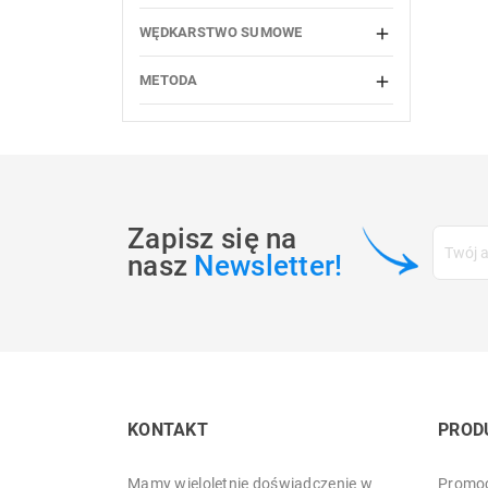
WĘDKARSTWO SUMOWE

METODA

Zapisz się na
nasz
Newsletter!
KONTAKT
PROD
Mamy wieloletnie doświadczenie w
Promoc