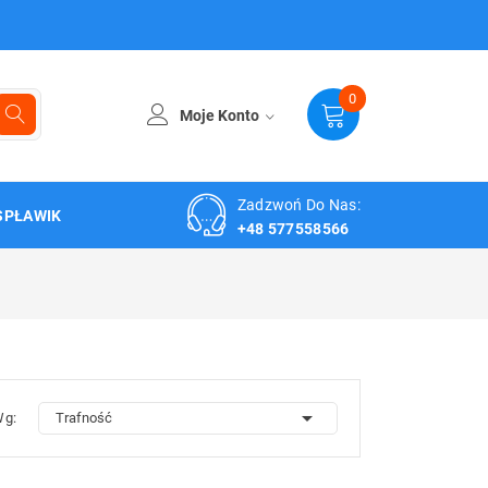
0
Moje Konto
Zadzwoń Do Nas:
SPŁAWIK
+48 577558566

Wg:
Trafność