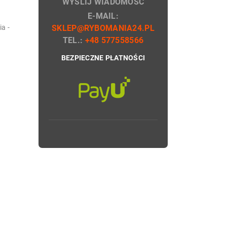
WYŚLIJ WIADOMOŚĆ
E-MAIL:
a -
SKLEP@RYBOMANIA24.PL
TEL.:
+48 577558566
BEZPIECZNE PŁATNOŚCI