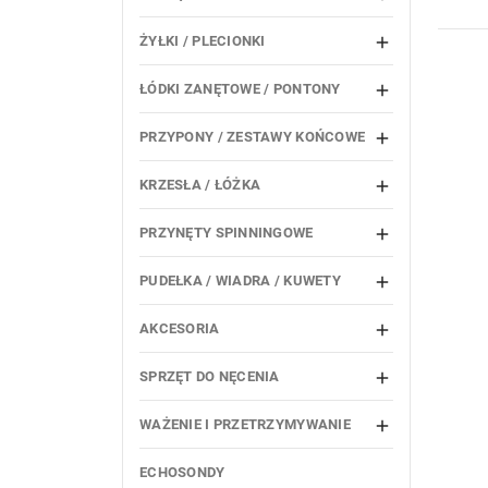
ŻYŁKI / PLECIONKI

ŁÓDKI ZANĘTOWE / PONTONY

PRZYPONY / ZESTAWY KOŃCOWE

KRZESŁA / ŁÓŻKA

PRZYNĘTY SPINNINGOWE

PUDEŁKA / WIADRA / KUWETY

AKCESORIA

SPRZĘT DO NĘCENIA

WAŻENIE I PRZETRZYMYWANIE

ECHOSONDY