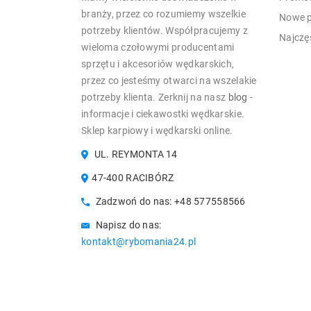
branży, przez co rozumiemy wszelkie
Nowe p
potrzeby klientów. Współpracujemy z
Najczę
wieloma czołowymi producentami
sprzętu i akcesoriów wędkarskich,
przez co jesteśmy otwarci na wszelakie
potrzeby klienta. Zerknij na nasz
blog
-
informacje i ciekawostki wędkarskie.
Sklep karpiowy i wędkarski online.
UL. REYMONTA 14
47-400 RACIBÓRZ
Zadzwoń do nas:
+48 577558566
Napisz do nas:
kontakt@rybomania24.pl