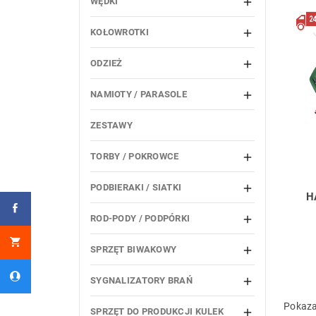
WĘDKI

KOŁOWROTKI

ODZIEŻ

NAMIOTY / PARASOLE

ZESTAWY
TORBY / POKROWCE

PODBIERAKI / SIATKI

H
ROD-PODY / PODPÓRKI

SPRZĘT BIWAKOWY

SYGNALIZATORY BRAŃ

Pokaza
SPRZĘT DO PRODUKCJI KULEK
