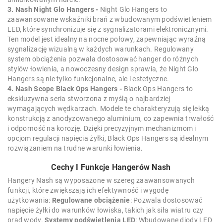
3. Nash Night Glo Hangers -
Night Glo Hangers to
zaawansowane wskaźniki brań z wbudowanym podświetleniem
LED, które synchronizuje się z sygnalizatorami elektronicznymi.
Ten model jest idealny na nocne połowy, zapewniając wyraźną
sygnalizację wizualną w każdych warunkach. Regulowany
system obciążenia pozwala dostosować hanger do różnych
stylów łowienia, a nowoczesny design sprawia, że Night Glo
Hangers są nie tylko funkcjonalne, ale i estetyczne.
4. Nash Scope Black Ops Hangers -
Black Ops Hangers to
ekskluzywna seria stworzona z myślą o najbardziej
wymagających wędkarzach. Modele te charakteryzują się lekką
konstrukcją z anodyzowanego aluminium, co zapewnia trwałość
i odporność na korozję. Dzięki precyzyjnym mechanizmom i
opcjom regulacji napięcia żyłki, Black Ops Hangers są idealnym
rozwiązaniem na trudne warunki łowienia.
Cechy I Funkcje Hangerów Nash
Hangery Nash są wyposażone w szereg zaawansowanych
funkcji, które zwiększają ich efektywność i wygodę
użytkowania:
Regulowane obciążenie
: Pozwala dostosować
napięcie żyłki do warunków łowiska, takich jak siła wiatru czy
prąd wody.
Systemy podświetlenia LED
: Wbudowane diody LED