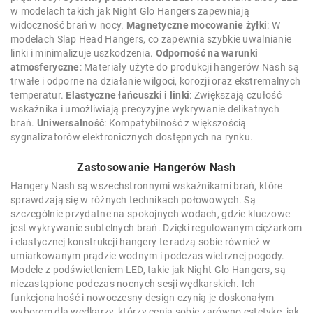
w modelach takich jak Night Glo Hangers zapewniają
widoczność brań w nocy.
Magnetyczne mocowanie żyłki
: W
modelach Slap Head Hangers, co zapewnia szybkie uwalnianie
linki i minimalizuje uszkodzenia.
Odporność na warunki
atmosferyczne
: Materiały użyte do produkcji hangerów Nash są
trwałe i odporne na działanie wilgoci, korozji oraz ekstremalnych
temperatur.
Elastyczne łańcuszki i linki
: Zwiększają czułość
wskaźnika i umożliwiają precyzyjne wykrywanie delikatnych
brań.
Uniwersalność
: Kompatybilność z większością
sygnalizatorów elektronicznych dostępnych na rynku.
Zastosowanie Hangerów Nash
Hangery Nash są wszechstronnymi wskaźnikami brań, które
sprawdzają się w różnych technikach połowowych. Są
szczególnie przydatne na spokojnych wodach, gdzie kluczowe
jest wykrywanie subtelnych brań. Dzięki regulowanym ciężarkom
i elastycznej konstrukcji hangery te radzą sobie również w
umiarkowanym prądzie wodnym i podczas wietrznej pogody.
Modele z podświetleniem LED, takie jak Night Glo Hangers, są
niezastąpione podczas nocnych sesji wędkarskich. Ich
funkcjonalność i nowoczesny design czynią je doskonałym
wyborem dla wędkarzy, którzy cenią sobie zarówno estetykę, jak