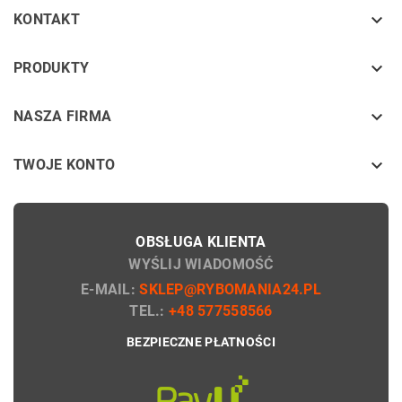

KONTAKT
keyboard_arrow_down
PRODUKTY
keyboard_arrow_down
NASZA FIRMA

TWOJE KONTO
OBSŁUGA KLIENTA
WYŚLIJ WIADOMOŚĆ
E-MAIL:
SKLEP@RYBOMANIA24.PL
TEL.:
+48 577558566
BEZPIECZNE PŁATNOŚCI