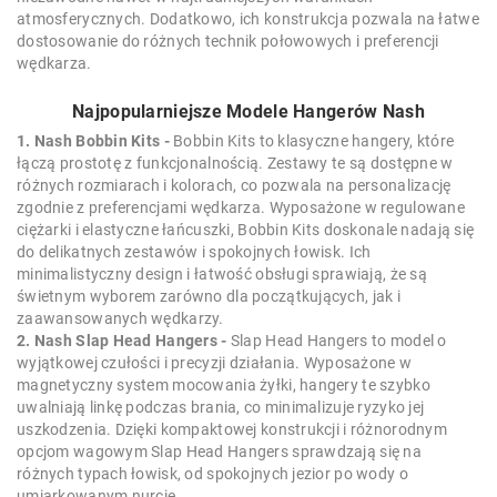
atmosferycznych. Dodatkowo, ich konstrukcja pozwala na łatwe
dostosowanie do różnych technik połowowych i preferencji
wędkarza.
Najpopularniejsze Modele Hangerów Nash
1. Nash Bobbin Kits -
Bobbin Kits to klasyczne hangery, które
łączą prostotę z funkcjonalnością. Zestawy te są dostępne w
różnych rozmiarach i kolorach, co pozwala na personalizację
zgodnie z preferencjami wędkarza. Wyposażone w regulowane
ciężarki i elastyczne łańcuszki, Bobbin Kits doskonale nadają się
do delikatnych zestawów i spokojnych łowisk. Ich
minimalistyczny design i łatwość obsługi sprawiają, że są
świetnym wyborem zarówno dla początkujących, jak i
zaawansowanych wędkarzy.
2. Nash Slap Head Hangers -
Slap Head Hangers to model o
wyjątkowej czułości i precyzji działania. Wyposażone w
magnetyczny system mocowania żyłki, hangery te szybko
uwalniają linkę podczas brania, co minimalizuje ryzyko jej
uszkodzenia. Dzięki kompaktowej konstrukcji i różnorodnym
opcjom wagowym Slap Head Hangers sprawdzają się na
różnych typach łowisk, od spokojnych jezior po wody o
umiarkowanym nurcie.