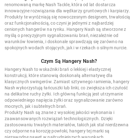
renomowaną markę Nash Tackle, która od lat dostarcza
innowacyjne rozwiązania dla wędkarzy gruntowych i karpiarzy.
Produkty te wyróżniają się nowoczesnym designem, trwałością
oraz funkcjonalnością, co czyni je jednymi z najbardziej
cenionych hangerów na rynku. Hangery Nash są stworzone z
myślą o precyzyjnym sygnalizowaniu brań, niezależnie od
warunków łowienia, i doskonale sprawdzają się zarówno na
spokojnych wodach stojących, jak i w rzekach o silnym nurcie.
Czym Są Hangery Nash?
Hangery Nash to wskaźniki brań o lekkiej i elastycznej
konstrukcji, które stanowią doskonałą alternatywę dla
klasycznych swingerów. Zamiast sztywnego ramienia, hangery
Nash wykorzystują łańcuszki lub linki, co zwiększa ich czułość
na delikatne ruchy żyłki. Ich główną funkcją jest utrzymanie
odpowiedniego napięcia żyłki oraz sygnalizowanie zarówno
mocnych, jak i subtelnych brań.
Produkty Nash są znane z wysokiej jakości wykonania i
zaawansowanych rozwiązań technologicznych. Dzięki
zastosowaniu trwałych materiałów, takich jak stal nierdzewna
czy odporne na korozję powłoki, hangery tej marki są
niezawodne nawet w najtrudniejszych warunkach