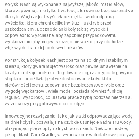
Kołyski Nash są wykonane z najwyższej jakości materiałów,
które zapewniają nie tylko trwałość, ale również bezpieczeństwo
dla ryb. Wnętrze jest wyściełane miękką, wodoodporną
wyściółką, która chroni delikatny śluz i łuski ryb przed
uszkodzeniami. Boczne ścianki kołysek są wysokie i
odpowiednio wyściełane, aby zapobiec przypadkowemu
wyskoczeniu ryby, co jest szczególnie ważne przy obsłudze
większych i bardziej ruchliwych okazów.
Konstrukcja kołysek Nash jest oparta na solidnym i stabilnym
stelażu, który gwarantuje trwałość oraz pewne ustawienie na
każdym rodzaju podłoża. Regulowane nogi z antypoślizgowymi
stopkami umożliwiają łatwe dostosowanie kołyski do
nierówności terenu, zapewniając bezpieczeństwo rybie oraz
wygodę wędkarzowi. Wiele modeli posiada również funkcję
regulacji wysokości, co ułatwia pracę z rybą podczas mierzenia,
ważenia czy przygotowywania do zdjęć.
Innowacyjne rozwiązania, takie jak siatki odprowadzające wodę
na dnie kołyski, pozwalają na szybkie usunięcie nadmiaru wody,
utrzymując rybę w optymalnych warunkach. Niektóre modele,
jak np.
Nash Carp Cradle
, są wyposażone w dodatkowe pokrywy