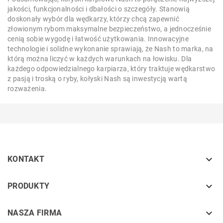
jakości, funkcjonalności i dbałości o szczegóły. Stanowią
doskonały wybór dla wędkarzy, którzy chcą zapewnić
złowionym rybom maksymalne bezpieczeństwo, a jednocześnie
cenią sobie wygodę i łatwość użytkowania. Innowacyjne
technologie i solidne wykonanie sprawiają, że Nash to marka, na
którą można liczyć w każdych warunkach na łowisku. Dla
każdego odpowiedzialnego karpiarza, który traktuje wędkarstwo
z pasją i troską o ryby, kołyski Nash są inwestycją wartą
rozważenia.

KONTAKT
keyboard_arrow_down
PRODUKTY
keyboard_arrow_down
NASZA FIRMA