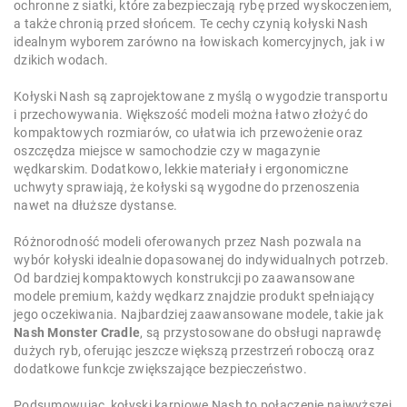
ochronne z siatki, które zabezpieczają rybę przed wyskoczeniem,
a także chronią przed słońcem. Te cechy czynią kołyski Nash
idealnym wyborem zarówno na łowiskach komercyjnych, jak i w
dzikich wodach.
Kołyski Nash są zaprojektowane z myślą o wygodzie transportu
i przechowywania. Większość modeli można łatwo złożyć do
kompaktowych rozmiarów, co ułatwia ich przewożenie oraz
oszczędza miejsce w samochodzie czy w magazynie
wędkarskim. Dodatkowo, lekkie materiały i ergonomiczne
uchwyty sprawiają, że kołyski są wygodne do przenoszenia
nawet na dłuższe dystanse.
Różnorodność modeli oferowanych przez Nash pozwala na
wybór kołyski idealnie dopasowanej do indywidualnych potrzeb.
Od bardziej kompaktowych konstrukcji po zaawansowane
modele premium, każdy wędkarz znajdzie produkt spełniający
jego oczekiwania. Najbardziej zaawansowane modele, takie jak
Nash Monster Cradle
, są przystosowane do obsługi naprawdę
dużych ryb, oferując jeszcze większą przestrzeń roboczą oraz
dodatkowe funkcje zwiększające bezpieczeństwo.
Podsumowując, kołyski karpiowe Nash to połączenie najwyższej