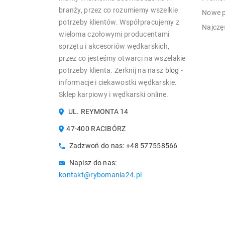
branży, przez co rozumiemy wszelkie
Nowe p
potrzeby klientów. Współpracujemy z
Najczę
wieloma czołowymi producentami
sprzętu i akcesoriów wędkarskich,
przez co jesteśmy otwarci na wszelakie
potrzeby klienta. Zerknij na nasz
blog
-
informacje i ciekawostki wędkarskie.
Sklep karpiowy i wędkarski online.
UL. REYMONTA 14
47-400 RACIBÓRZ
Zadzwoń do nas:
+48 577558566
Napisz do nas:
kontakt@rybomania24.pl