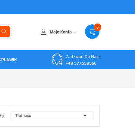
0
Moje Konto
Zadzwoń Do Nas:
SPŁAWIK
+48 577558566

Wg:
Trafność