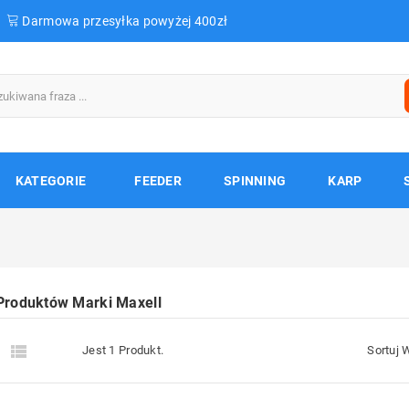
Darmowa przesyłka powyżej 400zł
KATEGORIE
FEEDER
SPINNING
KARP
 Produktów Marki Maxell


Jest 1 Produkt.
Sortuj 