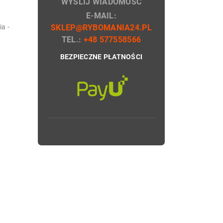
WYŚLIJ WIADOMOŚĆ
E-MAIL:
a -
SKLEP@RYBOMANIA24.PL
TEL.:
+48 577558566
BEZPIECZNE PŁATNOŚCI