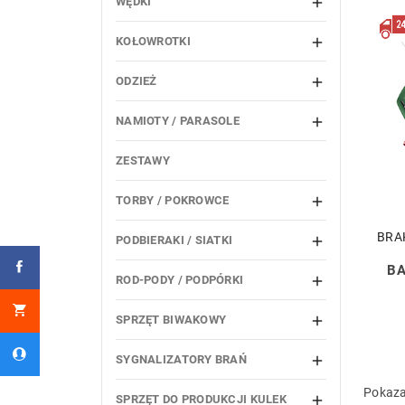
WĘDKI

KOŁOWROTKI

ODZIEŻ

NAMIOTY / PARASOLE

ZESTAWY
TORBY / POKROWCE

BRA
PODBIERAKI / SIATKI

BA
ROD-PODY / PODPÓRKI

SPRZĘT BIWAKOWY

SYGNALIZATORY BRAŃ

Pokaza
SPRZĘT DO PRODUKCJI KULEK
