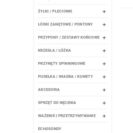
ŻYŁKI / PLECIONKI

ŁÓDKI ZANĘTOWE / PONTONY

PRZYPONY / ZESTAWY KOŃCOWE

KRZESŁA / ŁÓŻKA

PRZYNĘTY SPINNINGOWE

PUDEŁKA / WIADRA / KUWETY

AKCESORIA

SPRZĘT DO NĘCENIA

WAŻENIE I PRZETRZYMYWANIE

ECHOSONDY