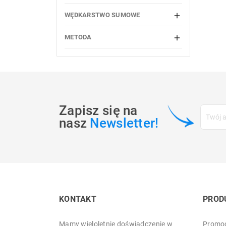
WĘDKARSTWO SUMOWE

METODA

Zapisz się na
nasz
Newsletter!
KONTAKT
PROD
Mamy wieloletnie doświadczenie w
Promoc