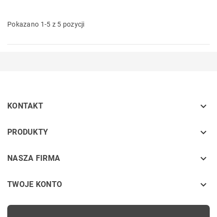
Pokazano 1-5 z 5 pozycji

KONTAKT
keyboard_arrow_down
PRODUKTY
keyboard_arrow_down
NASZA FIRMA

TWOJE KONTO