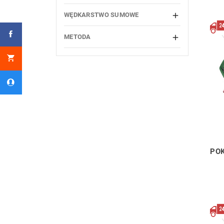
WĘDKARSTWO SUMOWE

METODA

POK