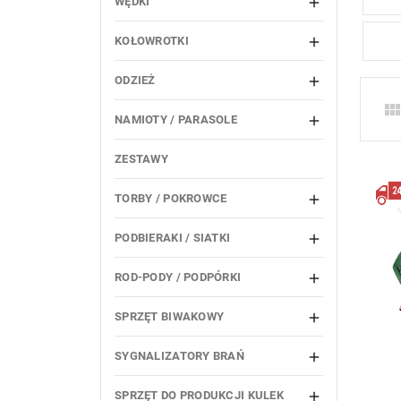
WĘDKI

KOŁOWROTKI

ODZIEŻ

NAMIOTY / PARASOLE

ZESTAWY
TORBY / POKROWCE

PODBIERAKI / SIATKI

ROD-PODY / PODPÓRKI

SPRZĘT BIWAKOWY

SYGNALIZATORY BRAŃ

SPRZĘT DO PRODUKCJI KULEK
