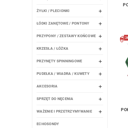
P
ŻYŁKI / PLECIONKI

ŁÓDKI ZANĘTOWE / PONTONY

PRZYPONY / ZESTAWY KOŃCOWE

KRZESŁA / ŁÓŻKA

PRZYNĘTY SPINNINGOWE

PUDEŁKA / WIADRA / KUWETY

AKCESORIA

SPRZĘT DO NĘCENIA

PO
WAŻENIE I PRZETRZYMYWANIE

ECHOSONDY