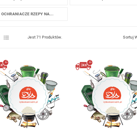
OCHRANIACZE RZEPY NA...


Jest 71 Produktów.
Sortuj 