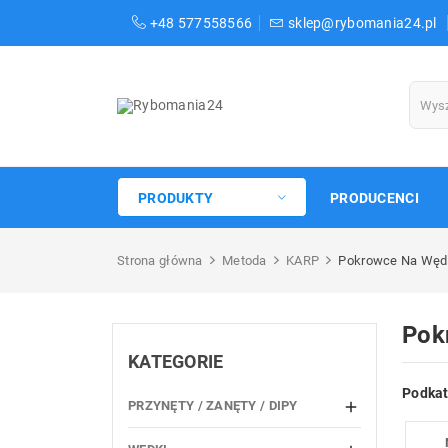
+48 577558566
sklep@rybomania24.pl
PRODUKTY
PRODUCENCI
Strona główna
Metoda
KARP
Pokrowce Na Węd
Pok
KATEGORIE
Podkat
PRZYNĘTY / ZANĘTY / DIPY
