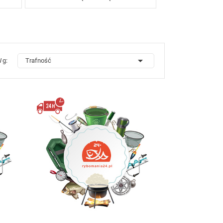

Wg:
Trafność