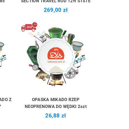
sec
SECTION TRAVEL ROD 12ft STSTE
269,00 zł
ADO Z
OPASKA MIKADO RZEP
Y
NEOPRENOWA DO WĘDKI 2szt
26,88 zł