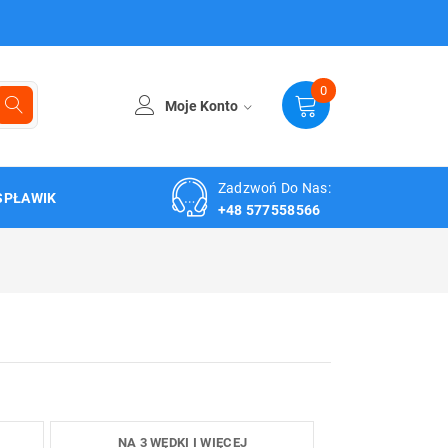
0
Moje Konto
Zadzwoń Do Nas:
SPŁAWIK
+48 577558566
NA 3 WĘDKI I WIĘCEJ