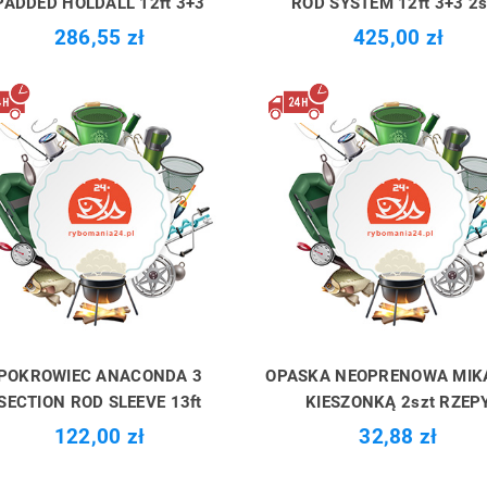
PADDED HOLDALL 12ft 3+3
ROD SYSTEM 12ft 3+3 2
286,55 zł
425,00 zł
POKROWIEC ANACONDA 3
OPASKA NEOPRENOWA MIK
SECTION ROD SLEEVE 13ft
KIESZONKĄ 2szt RZEP
122,00 zł
32,88 zł