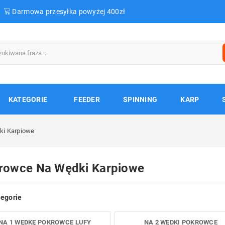
Darmowa przesyłka powyżej 400zł
KATEGORIE
FEEDER
SPINNING
KARP
ki Karpiowe
rowce Na Wędki Karpiowe
egorie
NA 1 WĘDKĘ POKROWCE LUFY
NA 2 WĘDKI POKROWCE