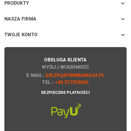
keyboard_arrow_down
PRODUKTY
keyboard_arrow_down
NASZA FIRMA

TWOJE KONTO
OBSŁUGA KLIENTA
WYŚLIJ WIADOMOŚĆ
E-MAIL:
SKLEP@RYBOMANIA24.PL
TEL.:
+48 577558566
BEZPIECZNE PŁATNOŚCI