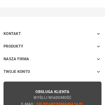

KONTAKT
keyboard_arrow_down
PRODUKTY
keyboard_arrow_down
NASZA FIRMA

TWOJE KONTO
OBSŁUGA KLIENTA
WYŚLIJ WIADOMOŚĆ
E-MAIL:
SKLEP@RYBOMANIA24.PL