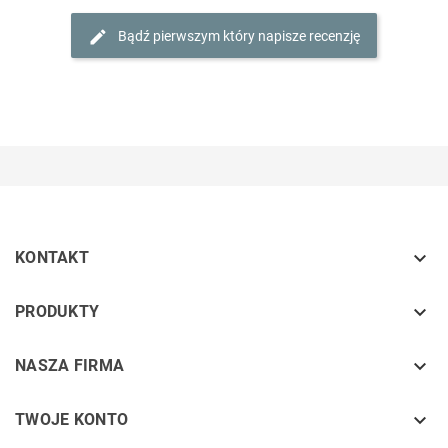
Bądź pierwszym który napisze recenzję

KONTAKT
keyboard_arrow_down
PRODUKTY
keyboard_arrow_down
NASZA FIRMA

TWOJE KONTO