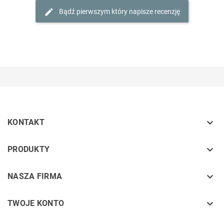
Bądź pierwszym który napisze recenzję

KONTAKT
keyboard_arrow_down
PRODUKTY
keyboard_arrow_down
NASZA FIRMA

TWOJE KONTO