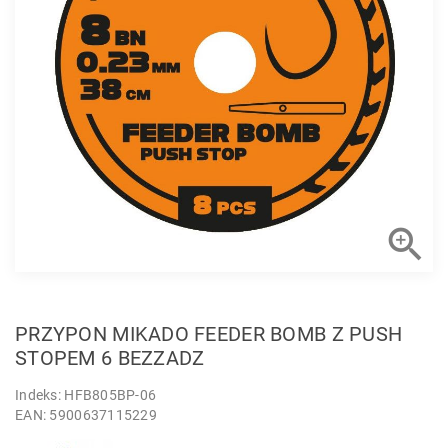

PRZYPON MIKADO FEEDER BOMB Z PUSH
STOPEM 6 BEZZADZ
Indeks: HFB805BP-06
EAN: 5900637115229