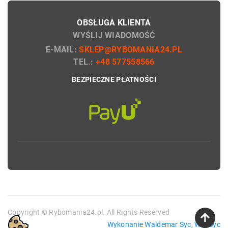
OBSŁUGA KLIENTA
WYŚLIJ WIADOMOŚĆ
E-MAIL:
SKLEP@RYBOMANIA24.PL
TEL.:
+48 577558566
BEZPIECZNE PŁATNOŚCI
Copyright © Rybomania24.pl. All Rights Reserved
Wykonanie Waldemar Syc, WebSyc