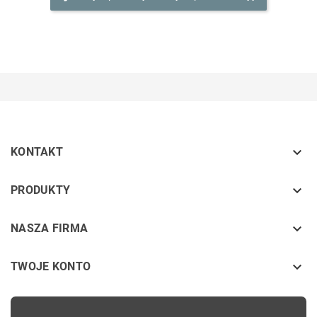

KONTAKT
keyboard_arrow_down
PRODUKTY
keyboard_arrow_down
NASZA FIRMA

TWOJE KONTO