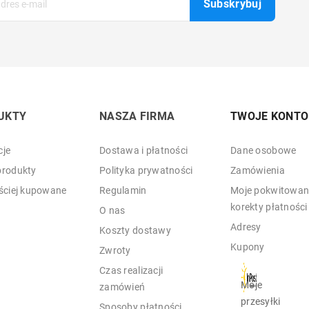
UKTY
NASZA FIRMA
TWOJE KONTO
je
Dostawa i płatności
Dane osobowe
rodukty
Polityka prywatności
Zamówienia
ściej kupowane
Regulamin
Moje pokwitowani
korekty płatności
O nas
Adresy
Koszty dostawy
Kupony
Zwroty
Czas realizacji
Moje
zamówień
przesyłki
Sposoby płatności