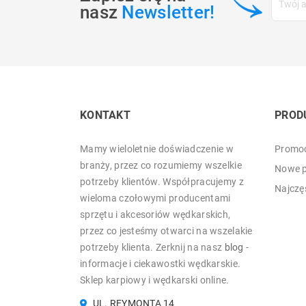
nasz
Newsletter!
KONTAKT
PROD
Mamy wieloletnie doświadczenie w
Promoc
branży, przez co rozumiemy wszelkie
Nowe p
potrzeby klientów. Współpracujemy z
Najczę
wieloma czołowymi producentami
sprzętu i akcesoriów wędkarskich,
przez co jesteśmy otwarci na wszelakie
potrzeby klienta. Zerknij na nasz
blog
-
informacje i ciekawostki wędkarskie.
Sklep karpiowy i wędkarski online.
UL. REYMONTA 14