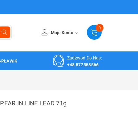
0
Moje Konto
Zadzwoń Do Nas:
SPŁAWIK
+48 577558566
PEAR IN LINE LEAD 71g