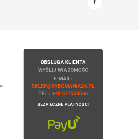
OBSŁUGA KLIENTA
WYŚLIJ WIADOMOŚĆ
E-MAIL:
a -
SKLEP@RYBOMANIA24.PL
TEL.:
+48 577558566
BEZPIECZNE PŁATNOŚCI