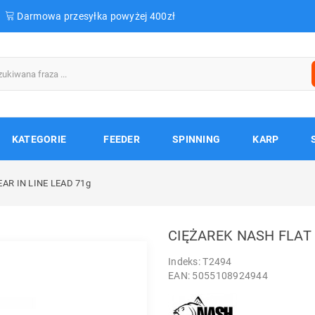
Darmowa przesyłka powyżej 400zł
KATEGORIE
FEEDER
SPINNING
KARP
AR IN LINE LEAD 71g
CIĘŻAREK NASH FLAT 
Indeks: T2494
EAN: 5055108924944