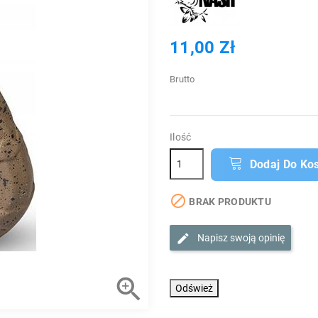
11,00 Zł
Brutto
Ilość
Dodaj Do Ko

BRAK PRODUKTU
Napisz swoją opinię
