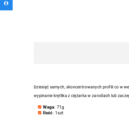
Dziesięć samych, skoncentrowanych profili co w wer
wypinanie krętlika z ciężarka w zaroślach lub zacz
Waga
: 71g
Ilość
: 1szt