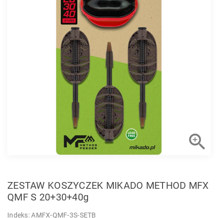

ZESTAW KOSZYCZEK MIKADO METHOD MFX
QMF S 20+30+40g
Indeks: AMFX-QMF-3S-SETB