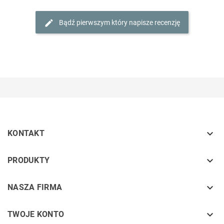
Bądź pierwszym który napisze recenzję

KONTAKT
keyboard_arrow_down
PRODUKTY
keyboard_arrow_down
NASZA FIRMA

TWOJE KONTO