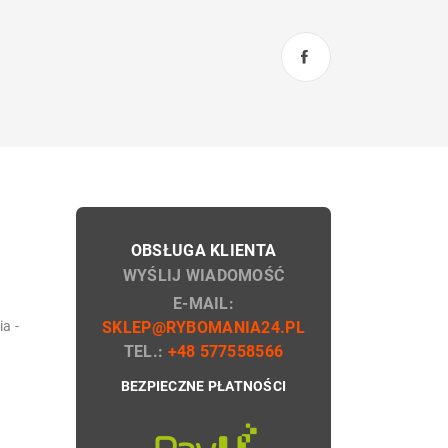
OBSŁUGA KLIENTA
WYŚLIJ WIADOMOŚĆ
E-MAIL:
a -
SKLEP@RYBOMANIA24.PL
TEL.:
+48 577558566
BEZPIECZNE PŁATNOŚCI