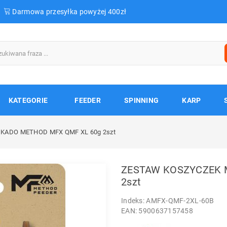
Darmowa przesyłka powyżej 400zł
KATEGORIE
FEEDER
SPINNING
KARP
KADO METHOD MFX QMF XL 60g 2szt
ZESTAW KOSZYCZEK 
2szt
Indeks: AMFX-QMF-2XL-60B
EAN: 5900637157458