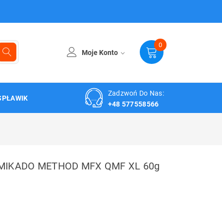
0
Moje Konto
Zadzwoń Do Nas:
SPŁAWIK
+48 577558566
MIKADO METHOD MFX QMF XL 60g