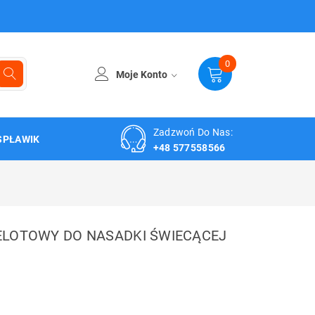
0
Moje Konto
Zadzwoń Do Nas:
SPŁAWIK
+48 577558566
ELOTOWY DO NASADKI ŚWIECĄCEJ