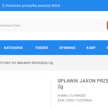
Darmowa przesyłka powyżej 400zł
KATEGORIE
FEEDER
SPINNING
KARP
OTOWY DO NASADKI ŚWIECĄCEJ 2g
SPŁAWIK JAXON PRZ
2g
Indeks: SJ-AM020
EAN: 5900113355866