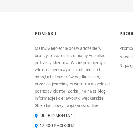
KONTAKT
PROD
Mamy wieloletnie doświadczenie w
Promoc
branży, przez co rozumiemy wszelkie
Nowe p
potrzeby klientów. Współpracujemy z
Najczę
wieloma czołowymi producentami
sprzętu i akcesoriów wędkarskich,
przez co jesteśmy otwarci na wszelakie
potrzeby klienta. Zerknij na nasz
blog
-
informacje i ciekawostki wędkarskie.
Sklep karpiowy i wędkarski online.
UL. REYMONTA 14
47-400 RACIBÓRZ