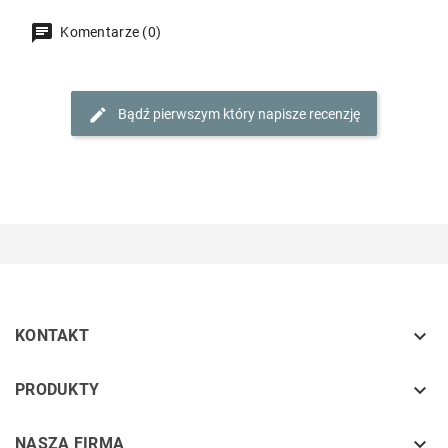
Komentarze (0)
Bądź pierwszym który napisze recenzję

KONTAKT
keyboard_arrow_down
PRODUKTY
keyboard_arrow_down
NASZA FIRMA