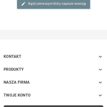
Bądź pierwszym który napisze recenzję

KONTAKT
keyboard_arrow_down
PRODUKTY
keyboard_arrow_down
NASZA FIRMA

TWOJE KONTO