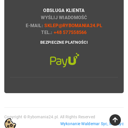
OBSŁUGA KLIENTA
WYŚLIJ WIADOMOŚĆ
E-MAIL:
SKLEP@RYBOMANIA24.PL
TEL.:
+48 577558566
BEZPIECZNE PŁATNOŚCI
Copyright © Rybomania24.pl. All Rights Reserved
Wykonanie Waldemar Syc, WebSyc