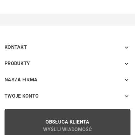

KONTAKT
keyboard_arrow_down
PRODUKTY
keyboard_arrow_down
NASZA FIRMA

TWOJE KONTO
OBSŁUGA KLIENTA
WYŚLIJ WIADOMOŚĆ