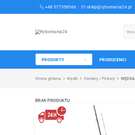
+48 577558566
sklep@rybomania24.pl
PRODUKTY
PRODUCENCI
Strona główna
Wędki
Feedery / Pickery
WĘDKA 
BRAK PRODUKTU