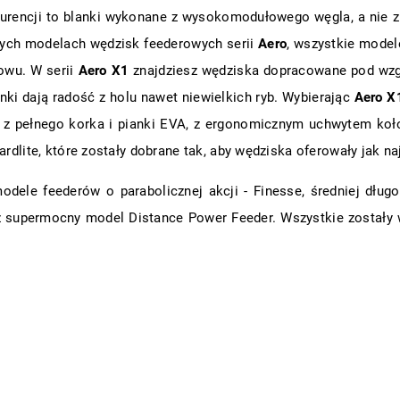
urencji to blanki wykonane z wysokomodułowego węgla, a nie 
szych modelach wędzisk feederowych serii
Aero
, wszystkie model
owu. W serii
Aero X1
znajdziesz wędziska dopracowane pod wz
anki dają radość z holu nawet niewielkich ryb. Wybierając
Aero X
 z pełnego korka i pianki EVA, z ergonomicznym uchwytem koł
ardlite, które zostały dobrane tak, aby wędziska oferowały jak na
modele feederów o parabolicznej akcji - Finesse, średniej długo
az supermocny model Distance Power Feeder. Wszystkie został