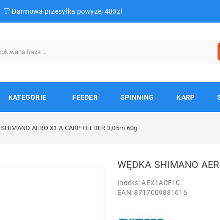
Darmowa przesyłka powyżej 400zł
KATEGORIE
FEEDER
SPINNING
KARP
SHIMANO AERO X1 A CARP FEEDER 3,05m 60g
WĘDKA SHIMANO AERO
Indeks: AEX1ACF10
EAN: 8717009881616