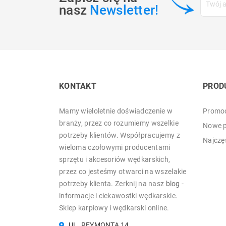
nasz
Newsletter!
KONTAKT
PROD
Mamy wieloletnie doświadczenie w
Promoc
branży, przez co rozumiemy wszelkie
Nowe p
potrzeby klientów. Współpracujemy z
Najczę
wieloma czołowymi producentami
sprzętu i akcesoriów wędkarskich,
przez co jesteśmy otwarci na wszelakie
potrzeby klienta. Zerknij na nasz
blog
-
informacje i ciekawostki wędkarskie.
Sklep karpiowy i wędkarski online.
UL. REYMONTA 14