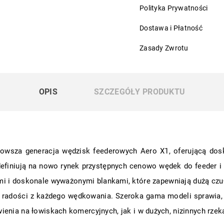
Polityka Prywatności
Dostawa i Płatność
Zasady Zwrotu
OPIS
SZCZEGÓŁY PRODUKTU
owsza generacja wędzisk feederowych Aero X1, oferującą dosk
definiują na nowo rynek przystępnych cenowo wędek do feeder i
i i doskonale wyważonymi blankami, które zapewniają dużą czuło
radości z każdego wędkowania. Szeroka gama modeli sprawia, że 
enia na łowiskach komercyjnych, jak i w dużych, nizinnych rzek