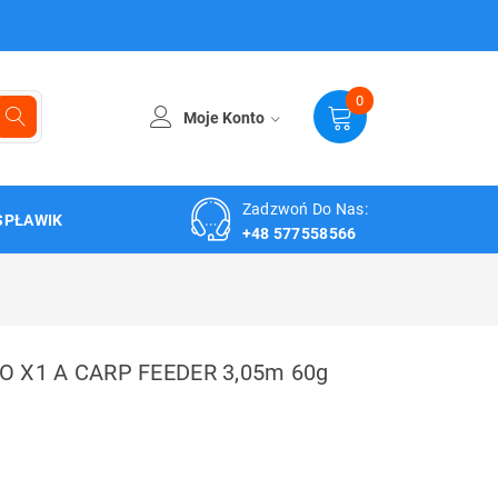
0
Moje Konto
Zadzwoń Do Nas:
SPŁAWIK
+48 577558566
 X1 A CARP FEEDER 3,05m 60g