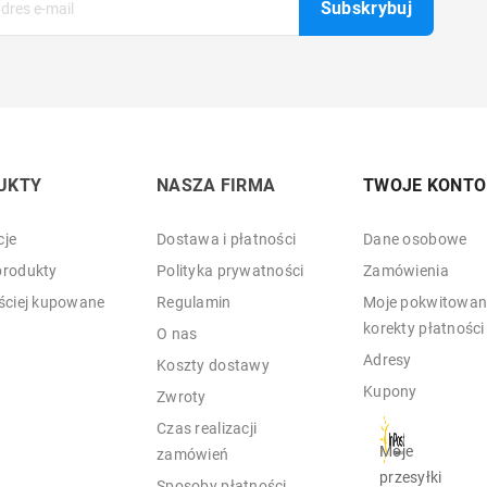
UKTY
NASZA FIRMA
TWOJE KONTO
je
Dostawa i płatności
Dane osobowe
rodukty
Polityka prywatności
Zamówienia
ściej kupowane
Regulamin
Moje pokwitowani
korekty płatności
O nas
Adresy
Koszty dostawy
Kupony
Zwroty
Czas realizacji
Moje
zamówień
przesyłki
Sposoby płatności