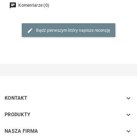
Komentarze (0)
Bądź pierwszym który napisze recenzję

KONTAKT
keyboard_arrow_down
PRODUKTY
keyboard_arrow_down
NASZA FIRMA