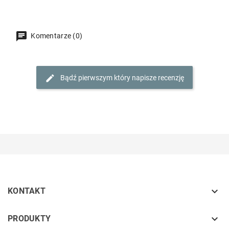
Komentarze (0)
Bądź pierwszym który napisze recenzję

KONTAKT
keyboard_arrow_down
PRODUKTY