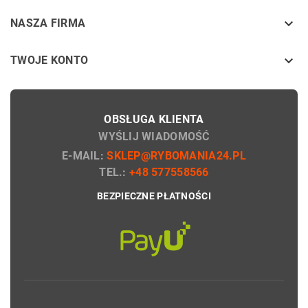
keyboard_arrow_down
NASZA FIRMA

TWOJE KONTO
OBSŁUGA KLIENTA
WYŚLIJ WIADOMOŚĆ
E-MAIL:
SKLEP@RYBOMANIA24.PL
TEL.:
+48 577558566
BEZPIECZNE PŁATNOŚCI