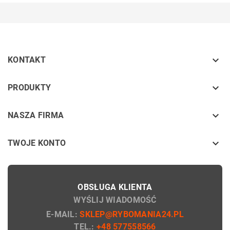

KONTAKT
keyboard_arrow_down
PRODUKTY
keyboard_arrow_down
NASZA FIRMA

TWOJE KONTO
OBSŁUGA KLIENTA
WYŚLIJ WIADOMOŚĆ
E-MAIL:
SKLEP@RYBOMANIA24.PL
TEL.:
+48 577558566