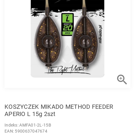

KOSZYCZEK MIKADO METHOD FEEDER
APERIO L 15g 2szt
Indeks: AMFA01-2L-15B
EAN: 5900637047674