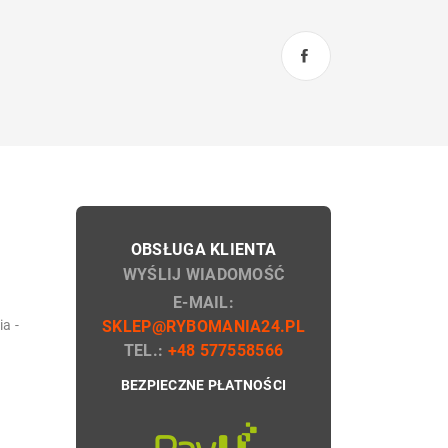
OBSŁUGA KLIENTA
WYŚLIJ WIADOMOŚĆ
E-MAIL:
a -
SKLEP@RYBOMANIA24.PL
TEL.:
+48 577558566
BEZPIECZNE PŁATNOŚCI