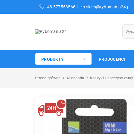
+48 577558566
sklep@rybomania24.pl
PRODUKTY
PRODUCENCI
Strona główna
Akcesoria
Koszyki / sprężyny zanę