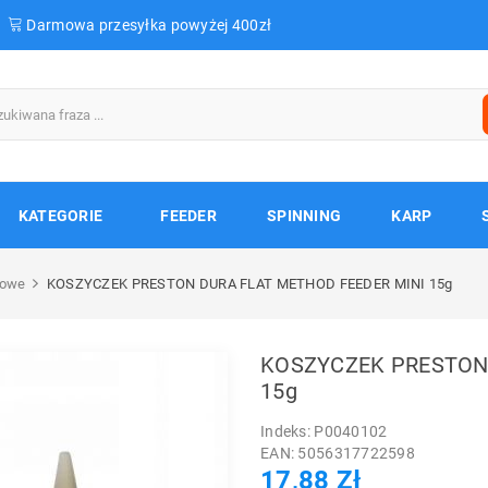
Darmowa przesyłka powyżej 400zł
KATEGORIE
FEEDER
SPINNING
KARP
towe
KOSZYCZEK PRESTON DURA FLAT METHOD FEEDER MINI 15g
KOSZYCZEK PRESTON 
15g
Indeks: P0040102
EAN: 5056317722598
17,88 Zł