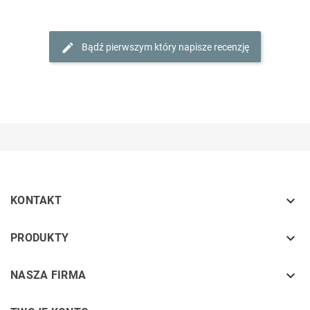
Bądź pierwszym który napisze recenzję

KONTAKT
keyboard_arrow_down
PRODUKTY
keyboard_arrow_down
NASZA FIRMA