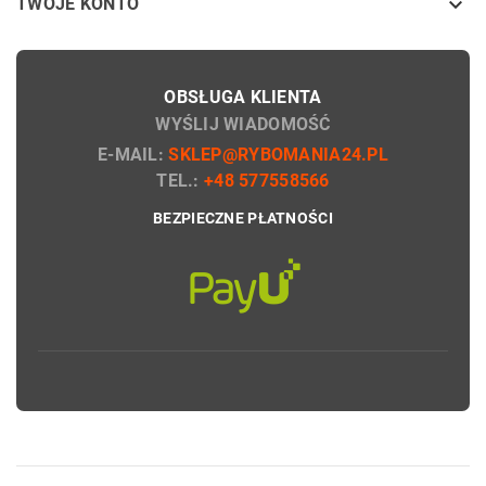

TWOJE KONTO
OBSŁUGA KLIENTA
WYŚLIJ WIADOMOŚĆ
E-MAIL:
SKLEP@RYBOMANIA24.PL
TEL.:
+48 577558566
BEZPIECZNE PŁATNOŚCI