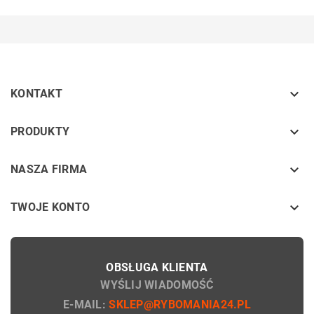

KONTAKT
keyboard_arrow_down
PRODUKTY
keyboard_arrow_down
NASZA FIRMA

TWOJE KONTO
OBSŁUGA KLIENTA
WYŚLIJ WIADOMOŚĆ
E-MAIL:
SKLEP@RYBOMANIA24.PL