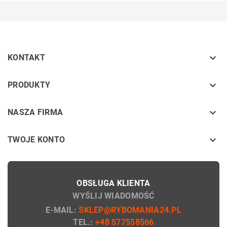

KONTAKT
keyboard_arrow_down
PRODUKTY
keyboard_arrow_down
NASZA FIRMA

TWOJE KONTO
OBSŁUGA KLIENTA
WYŚLIJ WIADOMOŚĆ
E-MAIL:
SKLEP@RYBOMANIA24.PL
TEL.:
+48 577558566