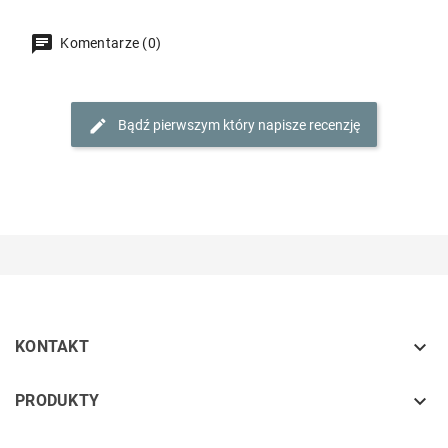
Komentarze (0)
Bądź pierwszym który napisze recenzję

KONTAKT
keyboard_arrow_down
PRODUKTY