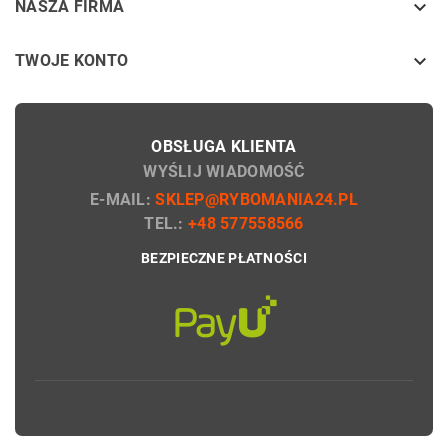
keyboard_arrow_down
NASZA FIRMA

TWOJE KONTO
OBSŁUGA KLIENTA
WYŚLIJ WIADOMOŚĆ
E-MAIL:
SKLEP@RYBOMANIA24.PL
TEL.:
+48 577558566
BEZPIECZNE PŁATNOŚCI