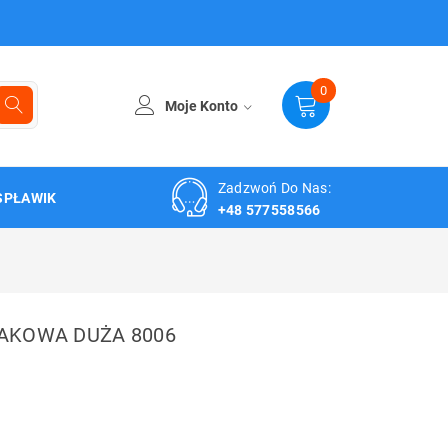
0
Moje Konto
Zadzwoń Do Nas:
SPŁAWIK
+48 577558566
AKOWA DUŻA 8006