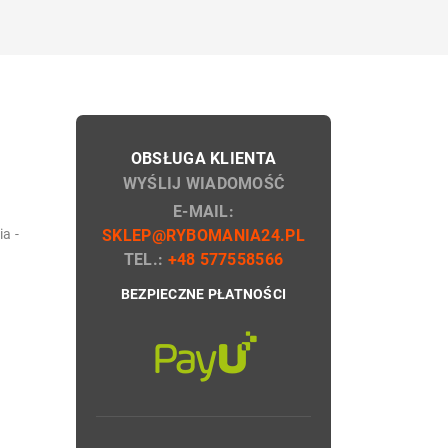
OBSŁUGA KLIENTA
WYŚLIJ WIADOMOŚĆ
E-MAIL:
a -
SKLEP@RYBOMANIA24.PL
TEL.:
+48 577558566
BEZPIECZNE PŁATNOŚCI