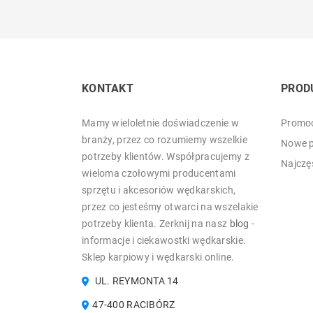
KONTAKT
PROD
Mamy wieloletnie doświadczenie w
Promoc
branży, przez co rozumiemy wszelkie
Nowe p
potrzeby klientów. Współpracujemy z
Najczę
wieloma czołowymi producentami
sprzętu i akcesoriów wędkarskich,
przez co jesteśmy otwarci na wszelakie
potrzeby klienta. Zerknij na nasz
blog
-
informacje i ciekawostki wędkarskie.
Sklep karpiowy i wędkarski online.
UL. REYMONTA 14
47-400 RACIBÓRZ