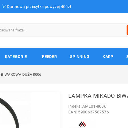
Darmowa przesyłka powyżej 400zł
KATEGORIE
FEEDER
SPINNING
KARP
 BIWAKOWA DUŻA 8006
LAMPKA MIKADO BIW
Indeks: AML01-8006
EAN: 5900637587576