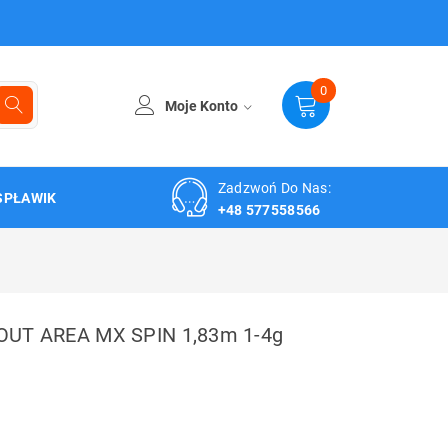
0
Moje Konto
Zadzwoń Do Nas:
SPŁAWIK
+48 577558566
UT AREA MX SPIN 1,83m 1-4g