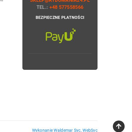
SKLEP@RYBOMANIA24.PL
TEL.:
+48 577558566
BEZPIECZNE PŁATNOŚCI
Wykonanie Waldemar Syc, WebSyc