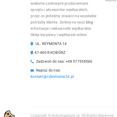
wieloma czołowymi producentami
sprzętu i akcesoriów wędkarskich,
przez co jesteśmy otwarci na wszelakie
potrzeby klienta. Zerknij na nasz
blog
-
informacje i ciekawostki wędkarskie.
Sklep karpiowy i wędkarski online.
UL. REYMONTA 14
47-400 RACIBÓRZ
Zadzwoń do nas:
+48 577558566
Napisz do nas:
kontakt@rybomania24.pl
Copyright © Rybomania24.pl. All Rights Reserved