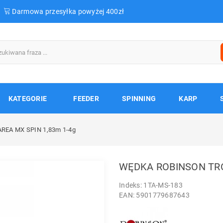
Darmowa przesyłka powyżej 400zł
KATEGORIE
FEEDER
SPINNING
KARP
EA MX SPIN 1,83m 1-4g
WĘDKA ROBINSON TRO
Indeks: 1TA-MS-183
EAN: 5901779687643