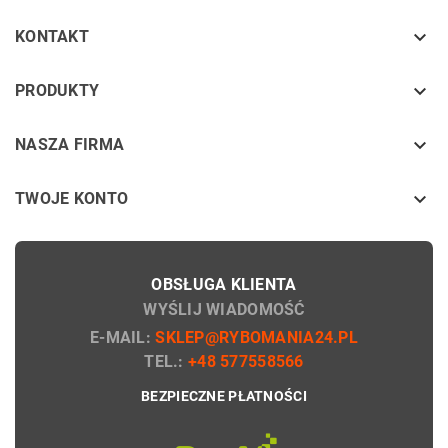

KONTAKT
keyboard_arrow_down
PRODUKTY
keyboard_arrow_down
NASZA FIRMA

TWOJE KONTO
OBSŁUGA KLIENTA
WYŚLIJ WIADOMOŚĆ
E-MAIL:
SKLEP@RYBOMANIA24.PL
TEL.:
+48 577558566
BEZPIECZNE PŁATNOŚCI